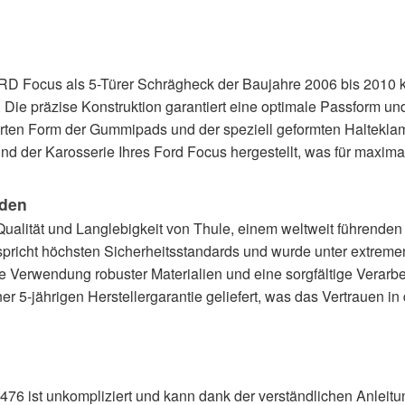
ORD Focus als 5-Türer Schrägheck der Baujahre 2006 bis 2010 k
ie präzise Konstruktion garantiert eine optimale Passform und
ten Form der Gummipads und der speziell geformten Halteklam
 der Karosserie Ihres Ford Focus hergestellt, was für maximal
eden
ualität und Langlebigkeit von Thule, einem weltweit führenden
pricht höchsten Sicherheitsstandards und wurde unter extreme
e Verwendung robuster Materialien und eine sorgfältige Verarbe
r 5-jährigen Herstellergarantie geliefert, was das Vertrauen in d
76 ist unkompliziert und kann dank der verständlichen Anleitun