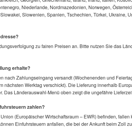
ntenegro, Niederlande, Nordmazedonien, Norwegen, Österreich
lowakei, Slowenien, Spanien, Tschechien, Türkei, Ukraine, Un
 Adresse?
ndungsverfolgung zu fairen Preisen an. Bitte nutzen Sie das 
llung erhalte?
nden nach Zahlungseingang versandt (Wochenenden und Feiert
 nächsten Werktag verschickt). Die Lieferung innerhalb Europas
r. Das Länderauswahl-Menü oben zeigt die ungefähre Lieferzeit 
fuhrsteuern zahlen?
 Union (Europäischer Wirtschaftsraum – EWR) befinden, fallen
nen Einfuhrsteuern anfallen, die bei der Ankunft beim Zoll zu 