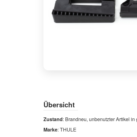
Thule
Kit
1476
(141476)
Übersicht
Montagesatz
für
Zustand
: Brandneu, unbenutzter Artikel i
Ford
Focus
Marke
: THULE
-