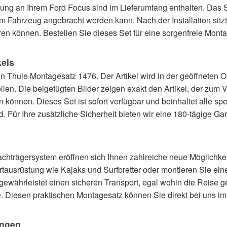
ng an Ihrem Ford Focus sind im Lieferumfang enthalten. Das Sy
ahrzeug angebracht werden kann. Nach der Installation sitzt d
eren können. Bestellen Sie dieses Set für eine sorgenfreie Mont
kels
 Thule Montagesatz 1476. Der Artikel wird in der geöffneten Or
llen. Die beigefügten Bilder zeigen exakt den Artikel, der zum 
önnen. Dieses Set ist sofort verfügbar und beinhaltet alle spe
 Für Ihre zusätzliche Sicherheit bieten wir eine 180-tägige Gar
chträgersystem eröffnen sich Ihnen zahlreiche neue Möglichkeite
rtausrüstung wie Kajaks und Surfbretter oder montieren Sie ei
gewährleistet einen sicheren Transport, egal wohin die Reise ge
. Diesen praktischen Montagesatz können Sie direkt bei uns i
ungen