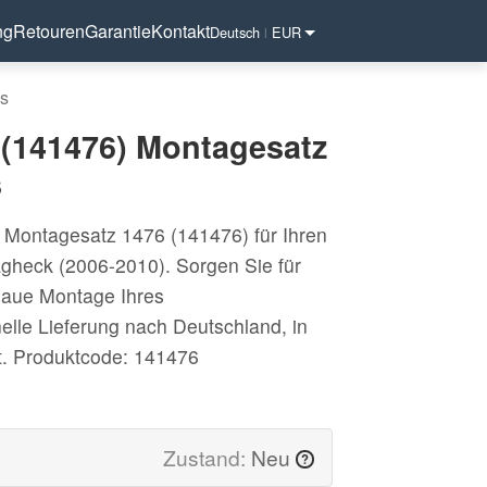
ng
Retouren
Garantie
Kontakt
Deutsch
EUR
|
us
 (141476) Montagesatz
s
e Montagesatz 1476 (141476) für Ihren
gheck (2006-2010). Sorgen Sie für
naue Montage Ihres
lle Lieferung nach Deutschland, in
t.
Produktcode: 141476
Zustand:
Neu
?