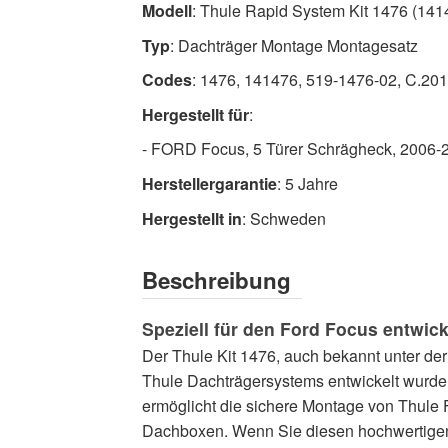
Modell
: Thule Rapid System Kit 1476 (141
Hochwertig
Dachträger
Typ
: Dachträger Montage Montagesatz
Montagesätze
Codes
: 1476, 141476, 519-1476-02, C.20
Jetzt
Hergestellt für
:
verfügbar
mit
- FORD Focus, 5 Türer Schrägheck, 2006-
schnellem
Herstellergarantie
: 5 Jahre
weltweiten
Hergestellt in
: Schweden
Versand
Beschreibung
Speziell für den Ford Focus entwic
Der Thule Kit 1476, auch bekannt unter der
Thule Dachträgersystems entwickelt wurde. 
ermöglicht die sichere Montage von Thule F
Dachboxen. Wenn Sie diesen hochwertigen M