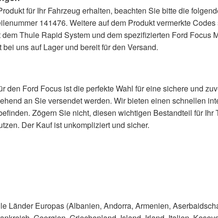
rodukt für Ihr Fahrzeug erhalten, beachten Sie bitte die folgen
eilenummer 141476. Weitere auf dem Produkt vermerkte Codes
t dem Thule Rapid System und dem spezifizierten Ford Focus M
t bei uns auf Lager und bereit für den Versand.
r den Ford Focus ist die perfekte Wahl für eine sichere und zu
ehend an Sie versendet werden. Wir bieten einen schnellen int
befinden. Zögern Sie nicht, diesen wichtigen Bestandteil für Ihr
utzen. Der Kauf ist unkompliziert und sicher.
 alle Länder Europas (Albanien, Andorra, Armenien, Aserbaidsc
nkreich, Georgien, Griechenland, Island, Irland, Italien, Kosovo,