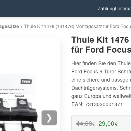
Zahlung
Lieferu
agesätze
>
Thule Kit 1476 (141476) Montagesatz für Ford Foc
Thule Kit 1476
für Ford Focu
Hier finden Sie den Thul
Ford Focus 5-Türer Schrä
eine sichere und passge
Dachträgersystems. Schne
ganz Europa und weltwei
EAN: 7313020001371
❯
44,60
29,00
€
€