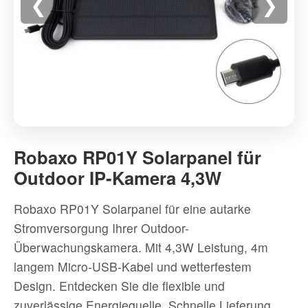
❮
❯
Robaxo
RP01Y
Robaxo RP01Y Solarpanel für
Solarpanel
Outdoor IP-Kamera 4,3W
für
Outdoor
Robaxo RP01Y Solarpanel für eine autarke
IP-
Stromversorgung Ihrer Outdoor-
Kamera
Überwachungskamera. Mit 4,3W Leistung, 4m
4,3W
langem Micro-USB-Kabel und wetterfestem
-
Design. Entdecken Sie die flexible und
Hochwertig
zuverlässige Energiequelle. Schnelle Lieferung
Kamera