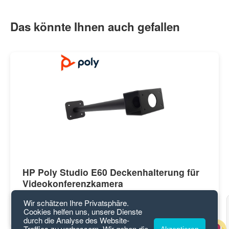
Das könnte Ihnen auch gefallen
HP Poly Studio E60 Deckenhalterung für
Videokonferenzkamera
Wir schätzen Ihre Privatsphäre.
63,47
€
Cookies helfen uns, unsere Dienste
durch die Analyse des Website-
Traffics zu verbessern. Wir geben die
Akzeptieren