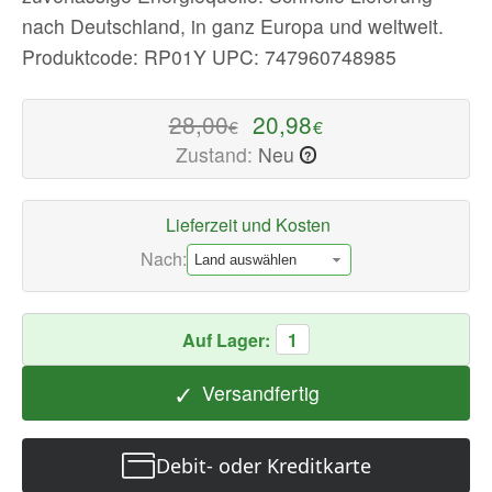
Zubehoere
nach Deutschland, in ganz Europa und weltweit.
Jetzt
Produktcode: RP01Y
UPC: 747960748985
verfügbar
mit
28,00
20,98
€
€
schnellem
Zustand:
Neu
?
weltweiten
Versand
Lieferzeit und Kosten
Nach:
Auf Lager:
1
✓
Versandfertig
Debit- oder Kreditkarte