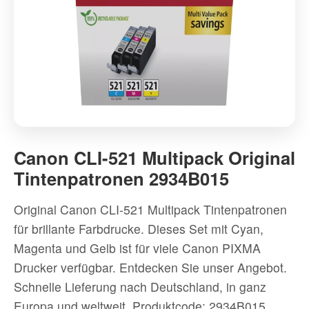
Canon
CLI-
Canon CLI-521 Multipack Original
521
Tintenpatronen 2934B015
Multipack
Original
Original Canon CLI-521 Multipack Tintenpatronen
Tintenpatronen
für brillante Farbdrucke. Dieses Set mit Cyan,
2934B015
Magenta und Gelb ist für viele Canon PIXMA
-
Drucker verfügbar. Entdecken Sie unser Angebot.
Hochwertig
Schnelle Lieferung nach Deutschland, in ganz
Tintenpatronen
Europa und weltweit.
Produktcode: 2934B015
Jetzt