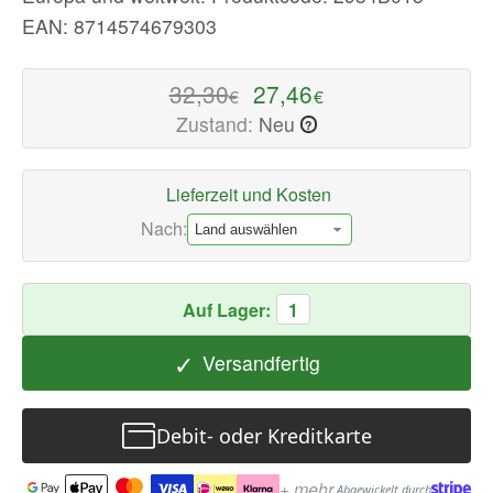
verfügbar
EAN: 8714574679303
mit
schnellem
32,30
27,46
€
€
weltweiten
Zustand:
Neu
?
Versand
Lieferzeit und Kosten
Nach:
Auf Lager:
1
✓
Versandfertig
Debit- oder Kreditkarte
+ mehr
Abgewickelt durch