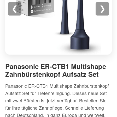
❮
❯
Panasonic
ER-
Panasonic ER-CTB1 Multishape
CTB1
Zahnbürstenkopf Aufsatz Set
Multishape
Zahnbürstenkopf
Panasonic ER-CTB1 Multishape Zahnbürstenkopf
Aufsatz
Aufsatz Set für Tiefenreinigung. Dieses neue Set
Set
mit zwei Bürsten ist jetzt verfügbar. Bestellen Sie
-
für Ihre tägliche Zahnpflege. Schnelle Lieferung
Hochwertig
nach Deutschland, in ganz Europa und weltweit.
Zahnbürsten