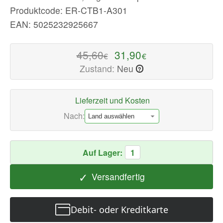
Produktcode: ER-CTB1-A301
Zubehörteile
Jetzt
EAN: 5025232925667
verfügbar
mit
45,60
31,90
€
€
schnellem
Zustand:
Neu
?
weltweiten
Versand
Lieferzeit und Kosten
Nach:
Auf Lager:
1
✓
Versandfertig
Debit- oder Kreditkarte