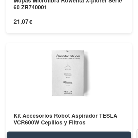
Mopas Microfibra Rowenta X-plorer Serie
60 ZR740001
21,07
€
Kit Accesorios Robot Aspirador TESLA
VCR600W Cepillos y Filtros
32,15
€