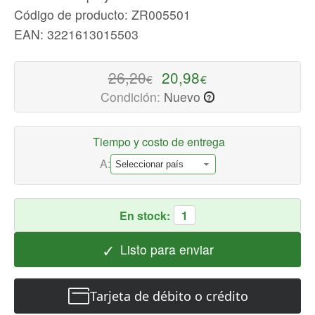
Código de producto: ZR005501
Aspiradoras
Disponible
EAN: 3221613015503
ahora
con
26,20
20,98
€
€
envío
Condición:
Nuevo
?
rápido
a
todo
Tiempo y costo de entrega
el
A:
mundo
En stock:
1
✓
Listo para enviar
Tarjeta de débito o crédito