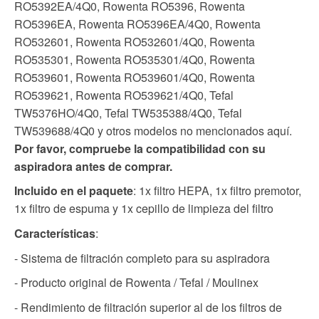
RO5392EA/4Q0, Rowenta RO5396, Rowenta
RO5396EA, Rowenta RO5396EA/4Q0, Rowenta
RO532601, Rowenta RO532601/4Q0, Rowenta
RO535301, Rowenta RO535301/4Q0, Rowenta
RO539601, Rowenta RO539601/4Q0, Rowenta
RO539621, Rowenta RO539621/4Q0, Tefal
TW5376HO/4Q0, Tefal TW535388/4Q0, Tefal
TW539688/4Q0 y otros modelos no mencionados aquí.
Por favor, compruebe la compatibilidad con su
aspiradora antes de comprar.
Incluido en el paquete
: 1x filtro HEPA, 1x filtro premotor,
1x filtro de espuma y 1x cepillo de limpieza del filtro
Características
:
- Sistema de filtración completo para su aspiradora
- Producto original de Rowenta / Tefal / Moulinex
- Rendimiento de filtración superior al de los filtros de