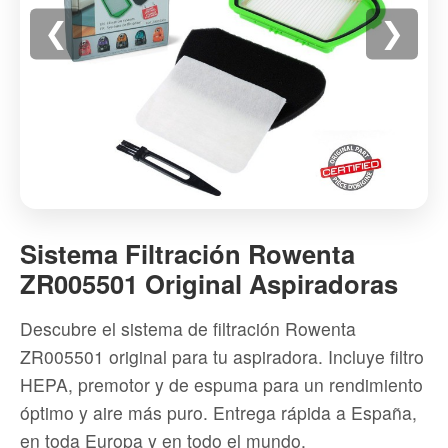
❮
❯
Sistema
Filtración
Sistema Filtración Rowenta
Rowenta
ZR005501 Original Aspiradoras
ZR005501
Original
Descubre el sistema de filtración Rowenta
Aspiradoras
ZR005501 original para tu aspiradora. Incluye filtro
-
HEPA, premotor y de espuma para un rendimiento
Alta
óptimo y aire más puro. Entrega rápida a España,
calidad
en toda Europa y en todo el mundo.
Recambios