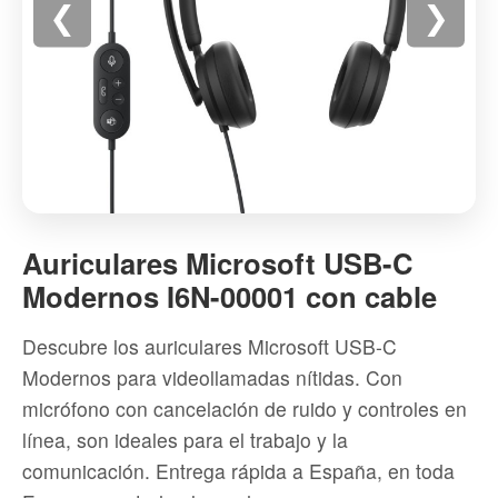
❮
❯
Auriculares
Microsoft
Auriculares Microsoft USB-C
USB-
Modernos I6N-00001 con cable
C
Modernos
Descubre los auriculares Microsoft USB-C
I6N-
Modernos para videollamadas nítidas. Con
00001
micrófono con cancelación de ruido y controles en
con
línea, son ideales para el trabajo y la
cable
comunicación. Entrega rápida a España, en toda
-