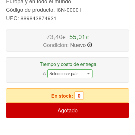
Europa y en todo el mundo.
Alta
calidad
Código de producto: I6N-00001
Auriculares
UPC: 889842874921
con
Cable
73,40
55,01
€
€
Disponible
Condición:
Nuevo
?
ahora
con
envío
Tiempo y costo de entrega
rápido
A:
a
todo
el
En stock:
0
mundo
Agotado