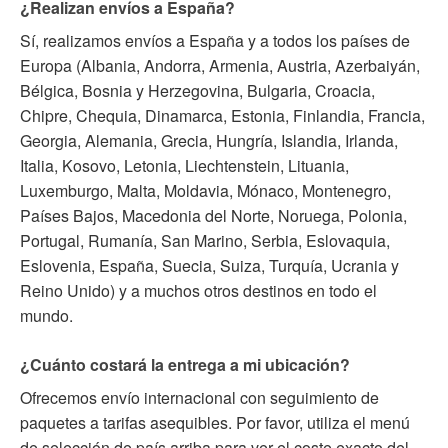
¿Realizan envíos a España?
Sí, realizamos envíos a España y a todos los países de
Europa (Albania, Andorra, Armenia, Austria, Azerbaiyán,
Bélgica, Bosnia y Herzegovina, Bulgaria, Croacia,
Chipre, Chequia, Dinamarca, Estonia, Finlandia, Francia,
Georgia, Alemania, Grecia, Hungría, Islandia, Irlanda,
Italia, Kosovo, Letonia, Liechtenstein, Lituania,
Luxemburgo, Malta, Moldavia, Mónaco, Montenegro,
Países Bajos, Macedonia del Norte, Noruega, Polonia,
Portugal, Rumanía, San Marino, Serbia, Eslovaquia,
Eslovenia, España, Suecia, Suiza, Turquía, Ucrania y
Reino Unido) y a muchos otros destinos en todo el
mundo.
¿Cuánto costará la entrega a mi ubicación?
Ofrecemos envío internacional con seguimiento de
paquetes a tarifas asequibles. Por favor, utiliza el menú
de selección de país arriba para ver el coste exacto del