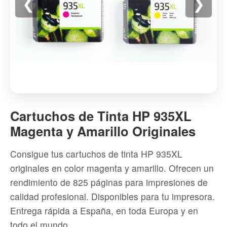
❮
❯
Cartuchos
de
Cartuchos de Tinta HP 935XL
Tinta
Magenta y Amarillo Originales
HP
935XL
Consigue tus cartuchos de tinta HP 935XL
Magenta
originales en color magenta y amarillo. Ofrecen un
y
rendimiento de 825 páginas para impresiones de
Amarillo
calidad profesional. Disponibles para tu impresora.
Originales
Entrega rápida a España, en toda Europa y en
-
todo el mundo.
Alta