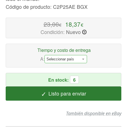
calidad
Código de producto: C2P25AE BGX
Cartuchos
de
23,00
18,37
€
€
Tinta
Condición:
Nuevo
?
Disponible
ahora
con
Tiempo y costo de entrega
envío
A:
rápido
a
todo
En stock:
6
el
mundo
✓
Listo para enviar
También disponible en eBay