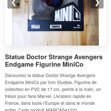
❮
❯
Statue
Doctor
Statue Doctor Strange Avengers
Strange
Endgame Figurine MiniCo
Avengers
Endgame
Découvrez la statue Doctor Strange Avengers
Figurine
Endgame MiniCo par Iron Studios. Figurine de
MiniCo
collection en PVC de 17 cm, peinte à la main, un
-
trésor pour fans Marvel. Livraison rapide en
Haute
France, dans toute l’Europe et dans le monde
qualité
entier.
Code produit: MARCAS41221
Figurines