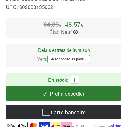
de
UPC: 602883135062
collection
Disponible
64,80
48,57
€
€
maintenant
État:
Neuf
?
avec
une
expédition
Délais et frais de livraison
rapide
Vers:
dans
le
monde
En stock:
1
entier
✓
Prêt à expédier
Carte bancaire
+ plus
Optimisé par