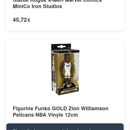
MiniCo Iron Studios
45,72
€
Figurine Funko GOLD Zion Williamson
Pelicans NBA Vinyle 12cm
35,79
€