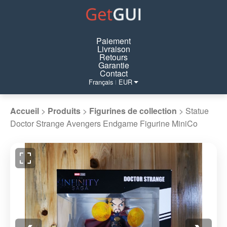
Paiement
Livraison
Retours
Garantie
Contact
Français
EUR
|
Accueil
>
Produits
>
Figurines de collection
>
Statue
Doctor Strange Avengers Endgame Figurine MiniCo