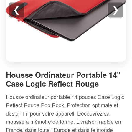
❮
❯
Housse
Ordinateur
Housse Ordinateur Portable 14"
Portable
Case Logic Reflect Rouge
14"
Case
Housse ordinateur portable 14 pouces Case Logic
Logic
Reflect Rouge Pop Rock. Protection optimale et
Reflect
design fin pour votre appareil. Découvrez sa
Rouge
mousse à mémoire de forme. Livraison rapide en
-
France, dans toute l’Europe et dans le monde
Haute