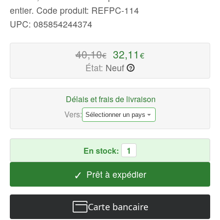
entier.
Code produit: REFPC-114
qualité
Housses
UPC: 085854244374
ordinateurs
portables
40,10
32,11
€
€
Disponible
État:
Neuf
?
maintenant
avec
une
Délais et frais de livraison
expédition
Vers:
rapide
dans
le
En stock:
1
monde
entier
✓
Prêt à expédier
Carte bancaire