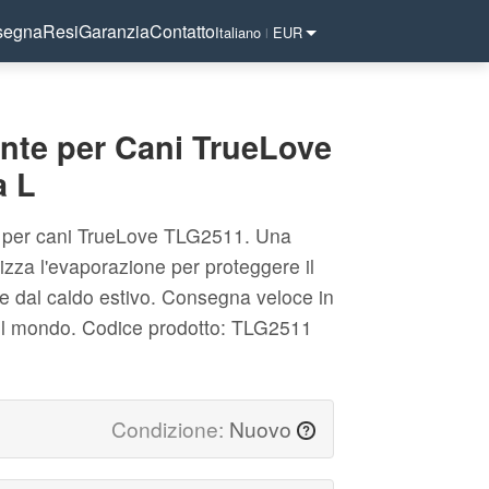
segna
Resi
Garanzia
Contatto
Italiano
EUR
|
ante per Cani TrueLove
a L
nte per cani TrueLove TLG2511. Una
lizza l'evaporazione per proteggere il
e dal caldo estivo. Consegna veloce in
nel mondo.
Codice prodotto: TLG2511
Condizione:
Nuovo
?