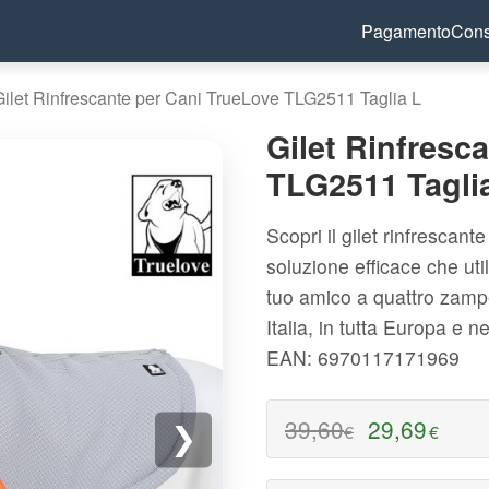
Pagamento
Con
Gilet Rinfrescante per Cani TrueLove TLG2511 Taglia L
Gilet Rinfresc
TLG2511 Tagli
Scopri il gilet rinfresca
soluzione efficace che uti
tuo amico a quattro zamp
Italia, in tutta Europa e 
EAN: 6970117171969
39,60
29,69
€
€
❯