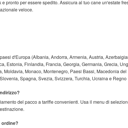
k e pronto per essere spedito. Assicura al tuo cane un'estate fre
nazionale veloce.
tti i paesi d'Europa (Albania, Andorra, Armenia, Austria, Azerbaig
, Estonia, Finlandia, Francia, Georgia, Germania, Grecia, Unghe
ta, Moldavia, Monaco, Montenegro, Paesi Bassi, Macedonia del N
lovenia, Spagna, Svezia, Svizzera, Turchia, Ucraina e Regno Un
indirizzo?
ciamento del pacco a tariffe convenienti. Usa il menu di selezio
destinazione.
o ordine?