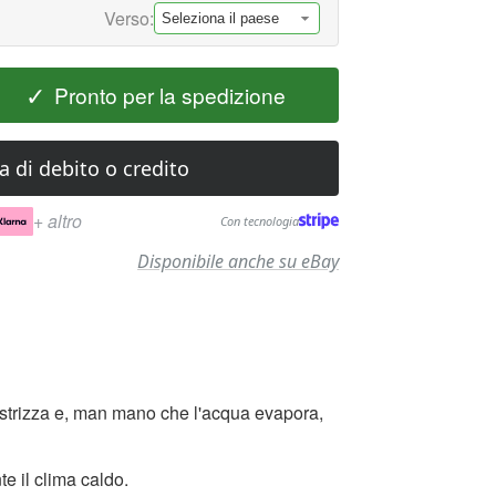
a
Verso:
✓
Pronto per la spedizione
a di debito o credito
+ altro
Con tecnologia
Disponibile anche su eBay
si strizza e, man mano che l'acqua evapora,
te il clima caldo.