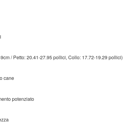
i
cm / Petto: 20.41-27.95 pollici, Collo: 17.72-19.29 pollici)
tuo cane
amento potenziato
rezza