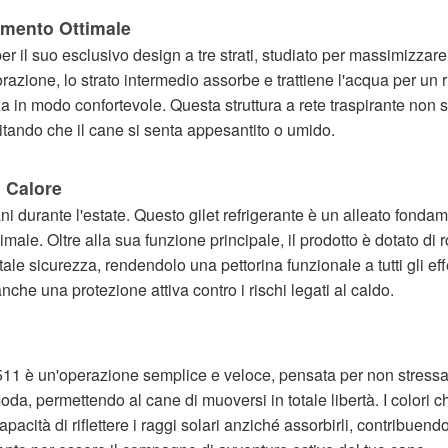
amento Ottimale
il suo esclusivo design a tre strati, studiato per massimizzare l'
porazione, lo strato intermedio assorbe e trattiene l'acqua per un 
zza in modo confortevole. Questa struttura a rete traspirante non
itando che il cane si senta appesantito o umido.
i Calore
cani durante l'estate. Questo gilet refrigerante è un alleato fond
ale. Oltre alla sua funzione principale, il prodotto è dotato di r
tale sicurezza, rendendolo una pettorina funzionale a tutti gli ef
nche una protezione attiva contro i rischi legati al caldo.
511 è un'operazione semplice e veloce, pensata per non stressar
a, permettendo al cane di muoversi in totale libertà. I colori ch
apacità di riflettere i raggi solari anziché assorbirli, contribuen