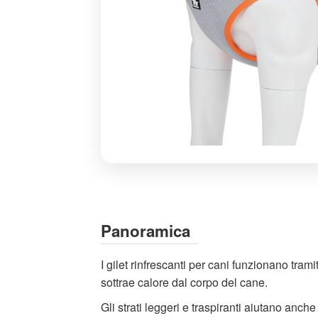
Gilet
Rinfrescante
per
Cani
Panoramica
TrueLove
TLG2511
I gilet rinfrescanti per cani funzionano tra
Taglia
sottrae calore dal corpo del cane.
L
Gli strati leggeri e traspiranti aiutano anche
-