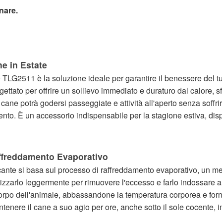
nare.
e in Estate
ove TLG2511 è la soluzione ideale per garantire il benessere del 
ttato per offrire un sollievo immediato e duraturo dal calore, sf
 cane potrà godersi passeggiate e attività all'aperto senza soffri
mento. È un accessorio indispensabile per la stagione estiva, dis
ffreddamento Evaporativo
escante si basa sul processo di raffreddamento evaporativo, un
strizzarlo leggermente per rimuovere l'eccesso e farlo indossar
 corpo dell'animale, abbassandone la temperatura corporea e fo
tenere il cane a suo agio per ore, anche sotto il sole cocente,