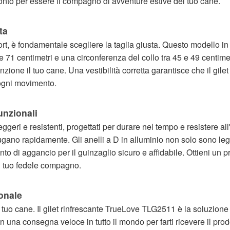
onto per essere il compagno di avventure estive del tuo cane.
ta
rt, è fondamentale scegliere la taglia giusta. Questo modello in 
 71 centimetri e una circonferenza del collo tra 45 e 49 centimetri
zione il tuo cane. Una vestibilità corretta garantisce che il gi
 ogni movimento.
Funzionali
eggeri e resistenti, progettati per durare nel tempo e resistere all
sciugano rapidamente. Gli anelli a D in alluminio non solo sono 
to di aggancio per il guinzaglio sicuro e affidabile. Ottieni un p
el tuo fedele compagno.
ionale
del tuo cane. Il gilet rinfrescante TrueLove TLG2511 è la soluzion
 una consegna veloce in tutto il mondo per farti ricevere il pro