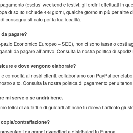
 pagamento (esclusi weekend e festivi; gli ordini effettuati in que
a di solito richiede 4-8 giorni, qualche giorno in più per altre d
i consegna stimato per la tua località.
i da pagare?
(Spazio Economico Europeo – SEE), non ci sono tasse o costi aggiu
nali da pagare all’arrivo. Consulta la nostra politica di spedizi
sicure e dove vengono elaborate?
 e comodità ai nostri clienti, collaboriamo con PayPal per elaborar
ostro sito. Consulta la nostra politica di pagamento per ulteriori
he mi serve o se andrà bene.
felici di aiutarti e di guidarti affinché tu riceva l’articolo giusto
na copia/contraffazione?
 provenienti da grandi rivenditori e distributori in Europa.