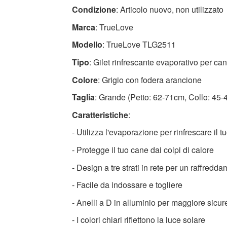
Alta
Condizione
: Articolo nuovo, non utilizzato
qualità
Marca
: TrueLove
Accessori
Modello
: TrueLove TLG2511
per
cani
Tipo
: Gilet rinfrescante evaporativo per can
Disponibile
Colore
: Grigio con fodera arancione
ora
Taglia
: Grande (Petto: 62-71cm, Collo: 45-49
con
spedizione
Caratteristiche
:
veloce
- Utilizza l'evaporazione per rinfrescare il 
in
tutto
- Protegge il tuo cane dai colpi di calore
il
- Design a tre strati in rete per un raffredd
mondo
- Facile da indossare e togliere
- Anelli a D in alluminio per maggiore sicu
- I colori chiari riflettono la luce solare