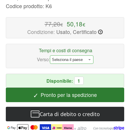
Codice prodotto: K6
Massaggiatori
Cervicali
Disponibile
77,20
50,18
€
€
ora
Condizione:
Usato, Certificato
?
con
spedizione
veloce
Tempi e costi di consegna
in
Verso:
tutto
il
mondo
Disponibile:
1
✓
Pronto per la spedizione
Carta di debito o credito
+ altro
Con tecnologia