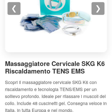
❮
❯
Massaggiatore
Cervicale
Massaggiatore Cervicale SKG K6
SKG
Riscaldamento TENS EMS
K6
Riscaldamento
Scopri il massaggiatore cervicale SKG K6 con
TENS
riscaldamento e tecnologia TENS/EMS per un
EMS
sollievo profondo. Ideale per rilassare i muscoli del
-
collo. Include 48 cuscinetti gel. Consegna veloce in
Alta
Italia, in tutta Europa e nel mondo.
qualità