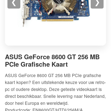
❮
❯
ASUS
GeForce
ASUS GeForce 8600 GT 256 MB
8600
PCIe Grafische Kaart
GT
256
ASUS GeForce 8600 GT 256 MB PCIe grafische
MB
kaart kopen? Een uitstekende keuze voor uw retro-
PCIe
pc of oudere desktop. Deze geteste videokaart is
Grafische
direct beschikbaar. Snelle levering naar Nederland,
Kaart
door heel Europa en wereldwijd.
-
Productcode: EN8600GT/HTDI/256M/A
Hoogwaardige