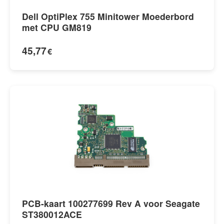
Dell OptiPlex 755 Minitower Moederbord
met CPU GM819
45,77
€
PCB-kaart 100277699 Rev A voor Seagate
ST380012ACE