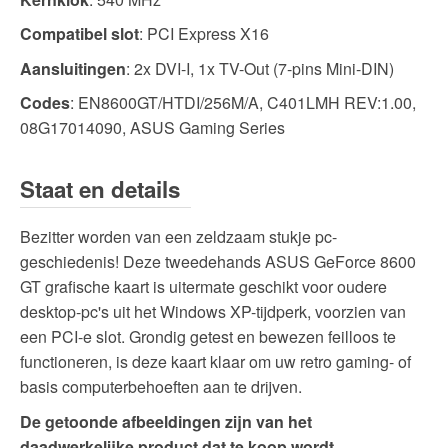
Compatibel slot
: PCI Express X16
Aansluitingen
: 2x DVI-I, 1x TV-Out (7-pins Mini-DIN
)
Codes
: EN8600GT/HTDI/256M/A, C401LMH REV:1.00,
08G17014090, ASUS Gaming Series
Staat en details
Bezitter worden van een zeldzaam stukje pc-
geschiedenis! Deze tweedehands ASUS GeForce 8600
GT grafische kaart is uitermate geschikt voor oudere
desktop-pc's uit het Windows XP-tijdperk, voorzien van
een PCI-e slot. Grondig getest en bewezen feilloos te
functioneren, is deze kaart klaar om uw retro gaming- of
basis computerbehoeften aan te drijven.
De getoonde afbeeldingen zijn van het
daadwerkelijke product dat te koop wordt