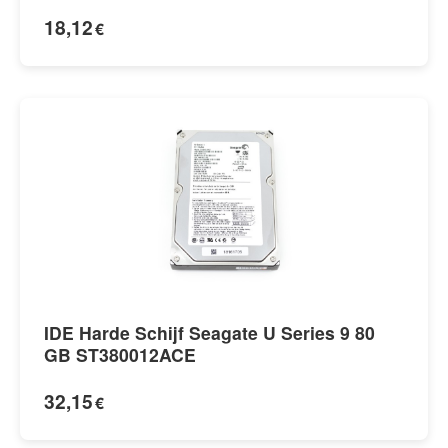
18,12
€
IDE Harde Schijf Seagate U Series 9 80
GB ST380012ACE
32,15
€