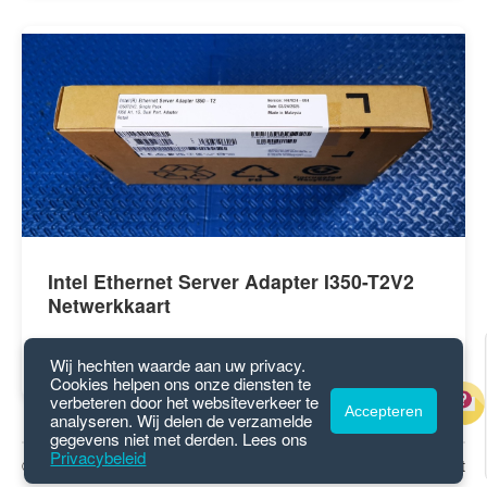
Intel Ethernet Server Adapter I350-T2V2
Netwerkkaart
60,49
€
Wij hechten waarde aan uw privacy.
Cookies helpen ons onze diensten te
verbeteren door het websiteverkeer te
Accepteren
analyseren. Wij delen de verzamelde
gegevens niet met derden. Lees ons
Privacybeleid
© 2026 GetGui.com
Privacy
|
Voorwaarden
|
Contact