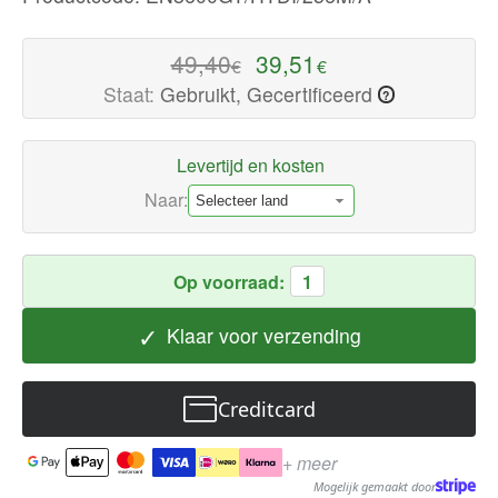
kwaliteit
Computeronderdelen
49,40
39,51
€
€
Nu
Staat:
Gebruikt, Gecertificeerd
?
beschikbaar
met
snelle
Levertijd en kosten
wereldwijde
Naar:
verzending
Op voorraad:
1
✓
Klaar voor verzending
Creditcard
+ meer
Mogelijk gemaakt door