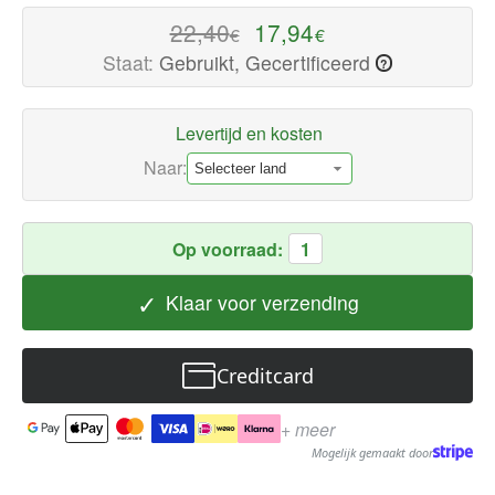
Luidspreker
22,40
17,94
€
€
onderdelen
Staat:
Gebruikt, Gecertificeerd
?
Nu
beschikbaar
Levertijd en kosten
met
snelle
Naar:
wereldwijde
verzending
Op voorraad:
1
✓
Klaar voor verzending
Creditcard
+ meer
Mogelijk gemaakt door