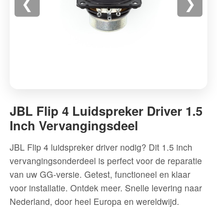
❮
❯
JBL
Flip
JBL Flip 4 Luidspreker Driver 1.5
4
Inch Vervangingsdeel
Luidspreker
Driver
JBL Flip 4 luidspreker driver nodig? Dit 1.5 inch
1.5
vervangingsonderdeel is perfect voor de reparatie
Inch
van uw GG-versie. Getest, functioneel en klaar
Vervangingsdeel
voor installatie. Ontdek meer. Snelle levering naar
-
Nederland, door heel Europa en wereldwijd.
Hoogwaardige
kwaliteit