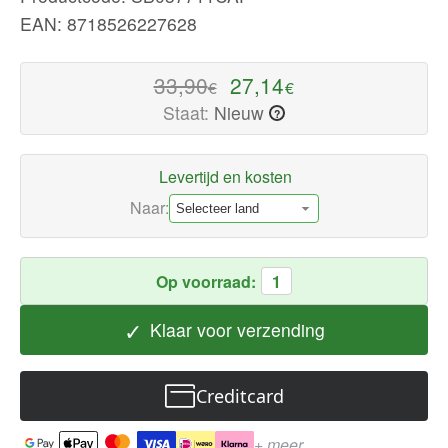
kwaliteit
EAN: 8718526227628
Petten
en
33,90
27,14
€
€
hoeden
Staat:
Nieuw
?
Nu
beschikbaar
met
Levertijd en kosten
snelle
Naar:
wereldwijde
verzending
Op voorraad:
1
✓
Klaar voor verzending
Creditcard
+ meer