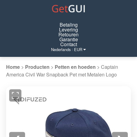
Betaling
Levering
Retouren
Garantie
Contact
Nederlands
EUR
|
Home
>
Producten
>
Petten en hoeden
>
Captain
America Civil War Snapback Pet met Metalen Logo