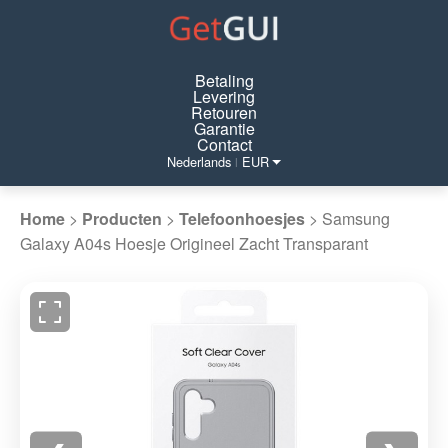
Betaling
Levering
Retouren
Garantie
Contact
Nederlands
EUR
|
Home
>
Producten
>
Telefoonhoesjes
>
Samsung
Galaxy A04s Hoesje Origineel Zacht Transparant