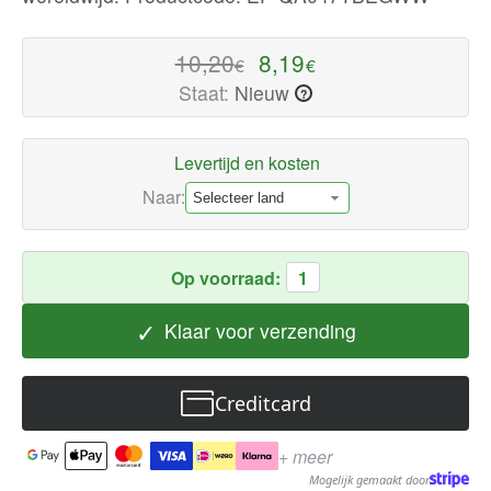
Nu
beschikbaar
10,20
8,19
€
€
met
Staat:
Nieuw
?
snelle
wereldwijde
verzending
Levertijd en kosten
Naar:
Op voorraad:
1
✓
Klaar voor verzending
Creditcard
+ meer
Mogelijk gemaakt door