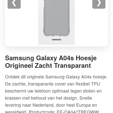
❮
❯
Samsung
Galaxy
Samsung Galaxy A04s Hoesje
A04s
Origineel Zacht Transparant
Hoesje
Origineel
Ontdek dit originele Samsung Galaxy A04s hoesje.
Zacht
De zachte, transparante cover van flexibel TPU
Transparant
beschermt uw telefoon optimaal tegen stoten en
-
krassen met behoud van het design. Snelle
Hoogwaardige
levering naar Nederland, door heel Europa en
kwaliteit
wereldwijd.
Productcode: EF-QA047TBEGWW
Telefoonhoesjes