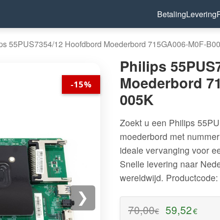
Betaling
Levering
ips 55PUS7354/12 Hoofdbord Moederbord 715GA006-M0F-B0
Philips 55PUS
Moederbord 7
-15%
005K
Zoekt u een Philips 55PU
moederbord met nummer
ideale vervanging voor e
Snelle levering naar Ned
wereldwijd.
Productcode
❯
70,00
59,52
€
€