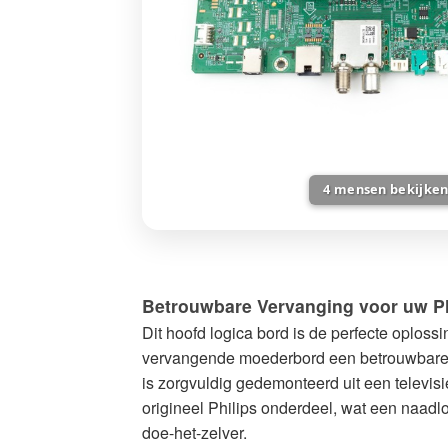
4
mensen bekijken
Philips
55PUS7354/12
Hoofdbord
Betrouwbare Vervanging voor uw Ph
Moederbord
Dit hoofd logica bord is de perfecte oploss
715GA006-
vervangende moederbord een betrouwbare en
M0F-
is zorgvuldig gedemonteerd uit een televisie
B00-
origineel Philips onderdeel, wat een naadlo
005K
doe-het-zelver.
-