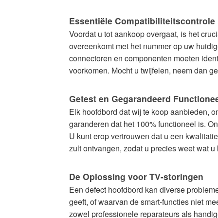
Hoogwaardige
Essentiële Compatibiliteitscontrole
kwaliteit
Televisie
Voordat u tot aankoop overgaat, is het cru
onderdelen
overeenkomt met het nummer op uw huidige, 
Nu
connectoren en componenten moeten identie
beschikbaar
voorkomen. Mocht u twijfelen, neem dan geru
met
snelle
Getest en Gegarandeerd Functionee
wereldwijde
Elk hoofdbord dat wij te koop aanbieden, o
verzending
garanderen dat het 100% functioneel is. On
U kunt erop vertrouwen dat u een kwalitatief
zult ontvangen, zodat u precies weet wat u
De Oplossing voor TV-storingen
Een defect hoofdbord kan diverse problemen
geeft, of waarvan de smart-functies niet m
zowel professionele reparateurs als handig