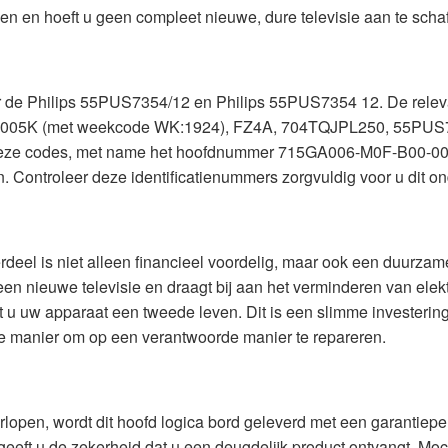
n en hoeft u geen compleet nieuwe, dure televisie aan te schaf
r de Philips 55PUS7354/12 en Philips 55PUS7354 12. De releva
0-005K (met weekcode WK:1924), FZ4A, 704TQJPL250, 55PU
t deze codes, met name het hoofdnummer 715GA006-M0F-B00-0
. Controleer deze identificatienummers zorgvuldig voor u dit on
eel is niet alleen financieel voordelig, maar ook een duurzam
een nieuwe televisie en draagt bij aan het verminderen van elek
t u uw apparaat een tweede leven. Dit is een slimme investerin
te manier om op een verantwoorde manier te repareren.
lopen, wordt dit hoofd logica bord geleverd met een garantiep
n geeft u de zekerheid dat u een deugdelijk product ontvangt. M