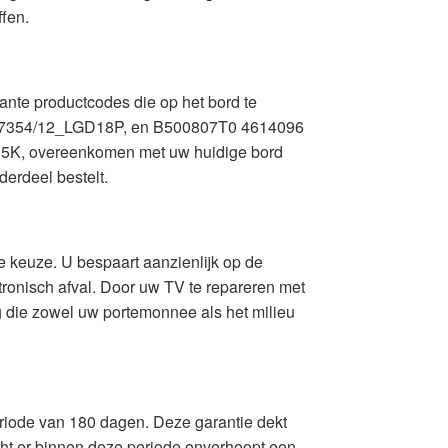
fen.
nte productcodes die op het bord te
S7354/12_LGD18P, en B500807T0 4614096
05K, overeenkomen met uw huidige bord
derdeel bestelt.
e keuze. U bespaart aanzienlijk op de
tronisch afval. Door uw TV te repareren met
g die zowel uw portemonnee als het milieu
eriode van 180 dagen. Deze garantie dekt
ocht er binnen deze periode onverhoopt een