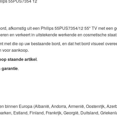
hilips 55PUS7354 12
ord, afkomstig uit een Philips 55PUS7354/12 55" TV met een g
nderen en verkeert in uitstekende werkende en cosmetische staat
t met die op uw bestaande bord, en dat het bord visueel overee
n voor aankoop.
oop staande artikel
.
 garantie
.
den binnen Europa (Albanië, Andorra, Armenië, Oostenrijk, Azer
rken, Estland, Finland, Frankrijk, Georgië, Duitsland, Griekenlan