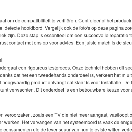
ciaal om de compatibiliteit te verifiëren. Controleer of het p
defecte hoofdbord. Vergelijk ook de foto's op deze pagina zorg
k zijn. Deze stap is essentieel om een succesvolle reparatie t
st contact met ons op voor advies. Een juiste match is de sleutel
l
ndergaat een rigoureus testproces. Onze technici hebben dit spe
danks dat het een tweedehands onderdeel is, verkeert het in u
 hoogwaardig product ontvangt dat klaar is voor installatie. De f
 kunt verwachten. Dit onderdeel is een betrouwbare keuze voor 
 veroorzaken, zoals een TV die niet meer aangaat, vastloopt op
eer werken. Het vervangen van het systeembord is vaak de enige 
e consumenten die de levensduur van hun televisie willen verl