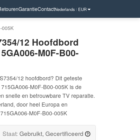
Retouren
Garantie
Contact
Nederlands
EUR
|
0-005K
7354/12 Hoofdbord
15GA006-M0F-B00-
S7354/12 hoofdbord? Dit geteste
 715GA006-M0F-B00-005K is de
en snelle en betrouwbare TV reparatie.
erland, door heel Europa en
: 715GA006-M0F-B00-005K
Staat:
Gebruikt, Gecertificeerd
?