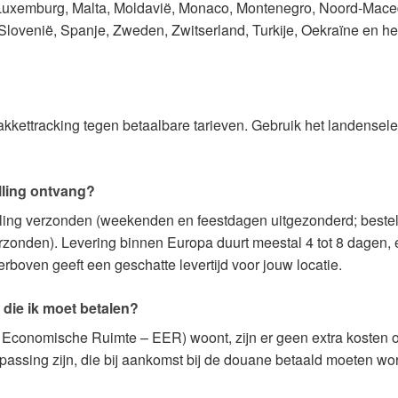
, Luxemburg, Malta, Moldavië, Monaco, Montenegro, Noord-Mace
lovenië, Spanje, Zweden, Zwitserland, Turkije, Oekraïne en het
pakkettracking tegen betaalbare tarieven. Gebruik het landense
lling ontvang?
ling verzonden (weekenden en feestdagen uitgezonderd; bestel
onden). Levering binnen Europa duurt meestal 4 tot 8 dagen, en
oven geeft een geschatte levertijd voor jouw locatie.
 die ik moet betalen?
Economische Ruimte – EER) woont, zijn er geen extra kosten of 
ssing zijn, die bij aankomst bij de douane betaald moeten wo