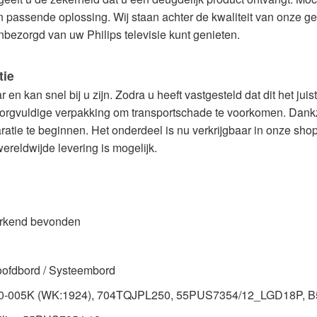
passende oplossing. Wij staan achter de kwaliteit van onze gete
nbezorgd van uw Philips televisie kunt genieten.
tie
r en kan snel bij u zijn. Zodra u heeft vastgesteld dat dit het jui
zorgvuldige verpakking om transportschade te voorkomen. Dankzi
ratie te beginnen. Het onderdeel is nu verkrijgbaar in onze shop
ereldwijde levering is mogelijk.
erkend bevonden
oofdbord / Systeembord
0-005K (WK:1924), 704TQJPL250, 55PUS7354/12_LGD18P, B