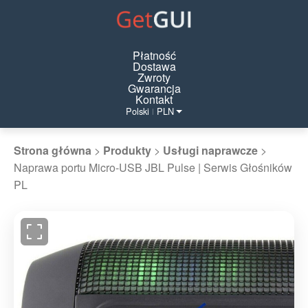
Płatność
Dostawa
Zwroty
Gwarancja
Kontakt
Polski
PLN
|
Strona główna
>
Produkty
>
Usługi naprawcze
>
Naprawa portu Micro-USB JBL Pulse | Serwis Głośników
PL