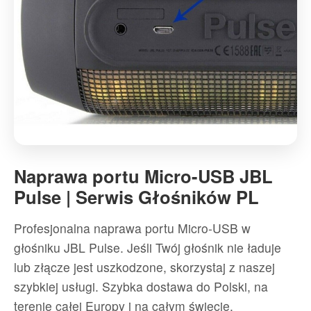
Naprawa
portu
Naprawa portu Micro-USB JBL
Micro-
Pulse | Serwis Głośników PL
USB
JBL
Profesjonalna naprawa portu Micro-USB w
Pulse
głośniku JBL Pulse. Jeśli Twój głośnik nie ładuje
|
lub złącze jest uszkodzone, skorzystaj z naszej
Serwis
szybkiej usługi. Szybka dostawa do Polski, na
Głośników
terenie całej Europy i na całym świecie.
PL