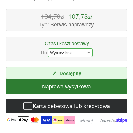
-
Wysokiej
134,70
107,73
zł
zł
jakości
Typ:
Serwis naprawczy
Usługi
naprawcze
Czas i koszt dostawy
Dostępne
teraz
Do:
z
szybką
✓
Dostępny
wysyłką
na
Naprawa wysyłkowa
cały
świat
Karta debetowa lub kredytowa
+ więcej
Powered by