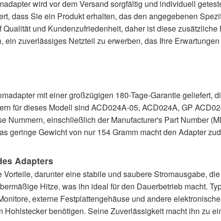
apter wird vor dem Versand sorgfältig und individuell geteste
iert, dass Sie ein Produkt erhalten, das den angegebenen Spezif
uf Qualität und Kundenzufriedenheit, daher ist diese zusätzliche 
 ein zuverlässiges Netzteil zu erwerben, das Ihre Erwartungen
omadapter mit einer großzügigen 180-Tage-Garantie geliefert, di
ummern für dieses Modell sind ACD024A-05, ACD024A, GP AC
ummern, einschließlich der Manufacturer's Part Number (MP
 Das geringe Gewicht von nur 154 Gramm macht den Adapter zud
des Adapters
Vorteile, darunter eine stabile und saubere Stromausgabe, die 
 übermäßige Hitze, was ihn ideal für den Dauerbetrieb macht.
 Monitore, externe Festplattengehäuse und andere elektronisch
ohlstecker benötigen. Seine Zuverlässigkeit macht ihn zu ein