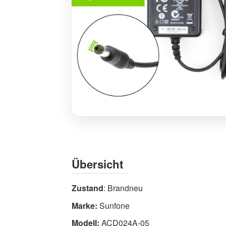
Sunfone
ACD024A-
05
Stromadapter
Übersicht
5V
3A
Zustand
: Brandneu
15W
Marke:
Sunfone
Netzteil
-
Modell:
ACD024A-05