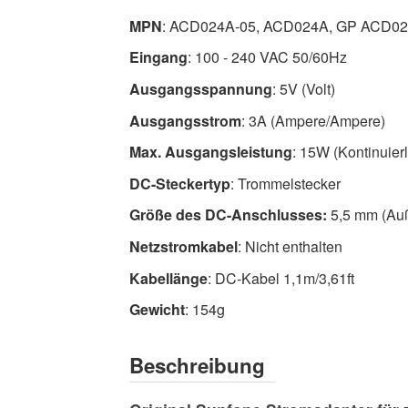
Hochwertig
MPN
: ACD024A-05, ACD024A, GP ACD0
Netzteile
Eingang
: 100 - 240 VAC 50/60Hz
Jetzt
verfügbar
Ausgangsspannung
: 5V (Volt)
mit
Ausgangsstrom
: 3A (Ampere/Ampere)
schnellem
Max. Ausgangsleistung
: 15W (Kontinuierl
weltweiten
Versand
DC-Steckertyp
: Trommelstecker
Größe des DC-Anschlusses:
5,5 mm (Auß
Netzstromkabel
: Nicht enthalten
Kabellänge
: DC-Kabel 1,1m/3,61ft
Gewicht
: 154g
Beschreibung