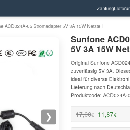
Zahlung
Lieferu
ne ACD024A-05 Stromadapter 5V 3A 15W Netzteil
Sunfone ACD0
5V 3A 15W Netz
Original Sunfone ACD024
zuverlässig 5V 3A. Dieses
ideal für diverse Elektro
Lieferung nach Deutschla
Produktcode: ACD024A-
17,00
11,87
€
€
❯