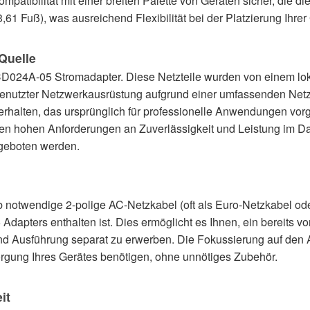
e Kompatibilität mit einer breiten Palette von Geräten sicher, d
,61 Fuß), was ausreichend Flexibilität bei der Platzierung Ihrer
Quelle
D024A-05 Stromadapter. Diese Netzteile wurden von einem loka
enutzter Netzwerkausrüstung aufgrund einer umfassenden Netzw
 erhalten, das ursprünglich für professionelle Anwendungen vo
den hohen Anforderungen an Zuverlässigkeit und Leistung im Da
ngeboten werden.
eb notwendige 2-polige AC-Netzkabel (oft als Euro-Netzkabel od
apters enthalten ist. Dies ermöglicht es Ihnen, ein bereits 
d Ausführung separat zu erwerben. Die Fokussierung auf den Ad
rgung Ihres Gerätes benötigen, ohne unnötiges Zubehör.
it