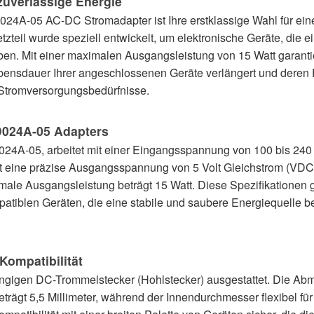
zuverlässige Energie
24A-05 AC-DC Stromadapter ist Ihre erstklassige Wahl für ein
zteil wurde speziell entwickelt, um elektronische Geräte, die 
iben. Mit einer maximalen Ausgangsleistung von 15 Watt garantie
sdauer Ihrer angeschlossenen Geräte verlängert und deren Funk
e Stromversorgungsbedürfnisse.
D024A-05 Adapters
24A-05, arbeitet mit einer Eingangsspannung von 100 bis 240 
efert eine präzise Ausgangsspannung von 5 Volt Gleichstrom (
imale Ausgangsleistung beträgt 15 Watt. Diese Spezifikationen 
atiblen Geräten, die eine stabile und saubere Energiequelle b
Kompatibilität
gigen DC-Trommelstecker (Hohlstecker) ausgestattet. Die Ab
rägt 5,5 Millimeter, während der Innendurchmesser flexibel für 2,