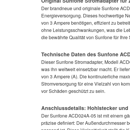
Original Sunfone Stromadapter für 
Der brandneue und originale Sunfone ACD0
Energieversorgung. Dieses hochwertige Net
von 3 Ampere benötigen, effizient zu betre
ohne Leistungsschwankungen, was die Leben
die bewährte Qualität von Sunfone für Ihr
Technische Daten des Sunfone AC
Dieser Sunfone Stromadapter, Modell ACD0
was ihn weltweit einsetzbar macht. Er li
von 3 Ampere (A). Die kontinuierliche max
Stromversorgung für eine Vielzahl von komp
vor Schäden geschützt zu sein.
Anschlussdetails: Hohlstecker und 
Der Sunfone ACD024A-05 ist mit einem gän
präzise definiert: Der Außendurchmesser bet