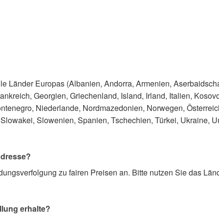
 alle Länder Europas (Albanien, Andorra, Armenien, Aserbaidsc
nkreich, Georgien, Griechenland, Island, Irland, Italien, Kosovo,
ntenegro, Niederlande, Nordmazedonien, Norwegen, Österreich
lowakei, Slowenien, Spanien, Tschechien, Türkei, Ukraine, Un
 Adresse?
ndungsverfolgung zu fairen Preisen an. Bitte nutzen Sie das 
llung erhalte?