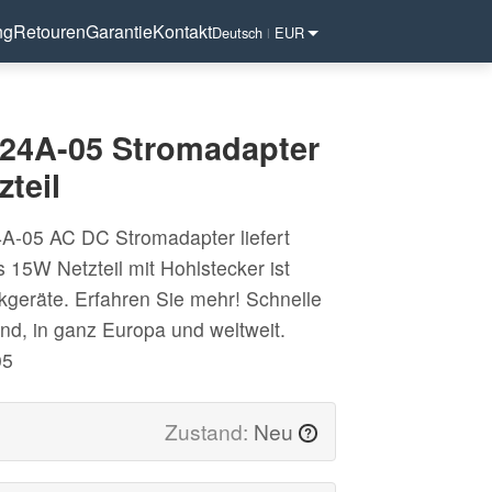
ng
Retouren
Garantie
Kontakt
Deutsch
EUR
|
24A-05 Stromadapter
teil
A-05 AC DC Stromadapter liefert
 15W Netzteil mit Hohlstecker ist
nikgeräte. Erfahren Sie mehr! Schnelle
nd, in ganz Europa und weltweit.
05
Zustand:
Neu
?