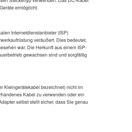
ie diesen Steckertyp verwenden. Das DC-Kabel
 Geräte ermöglicht.
len Internetdienstanbieter (ISP)
erkaufrüstung veräußert. Dies bedeutet,
rgesehen war. Die Herkunft aus einem ISP-
uerbetrieb gewachsen sind und sorgfältig
er Kleingerätekabel bezeichnet) nicht im
vorhandenes Kabel zu verwenden oder ein
apter selbst stellt sicher, dass Sie genau