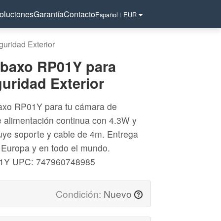
oluciones
Garantía
Contacto
Español
EUR
|
uridad Exterior
obaxo RP01Y para
uridad Exterior
baxo RP01Y para tu cámara de
e alimentación continua con 4.3W y
uye soporte y cable de 4m. Entrega
 Europa y en todo el mundo.
01Y
UPC: 747960748985
Condición:
Nuevo
?