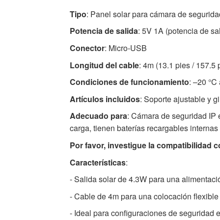
-
Tipo
: Panel solar para cámara de seguridad
Alta
Potencia de salida
: 5V 1A (potencia de sa
calidad
Accesorios
Conector
: Micro-USB
cámaras
Longitud del cable
: 4m (13.1 pies / 157.5
seguridad
Condiciones de funcionamiento
: –20 °C
Disponible
ahora
Artículos incluidos
: Soporte ajustable y gi
con
Adecuado para
: Cámara de seguridad IP 
envío
carga, tienen baterías recargables interna
rápido
a
Por favor, investigue la compatibilidad
todo
Características
:
el
- Salida solar de 4.3W para una alimentaci
mundo
- Cable de 4m para una colocación flexible
- Ideal para configuraciones de seguridad 