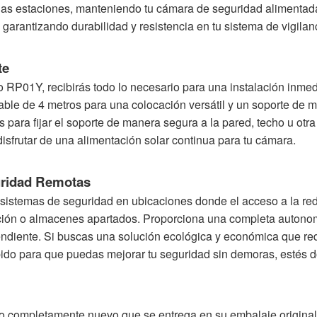
e las estaciones, manteniendo tu cámara de seguridad alimentada
 garantizando durabilidad y resistencia en tu sistema de vigilan
te
o RP01Y, recibirás todo lo necesario para una instalación inmed
ble de 4 metros para una colocación versátil y un soporte de m
 para fijar el soporte de manera segura a la pared, techo u otra
sfrutar de una alimentación solar continua para tu cámara.
uridad Remotas
 sistemas de seguridad en ubicaciones donde el acceso a la red 
ción o almacenes apartados. Proporciona una completa autonom
endiente. Si buscas una solución ecológica y económica que red
pido para que puedas mejorar tu seguridad sin demoras, estés 
o completamente nuevo que se entrega en su embalaje original,