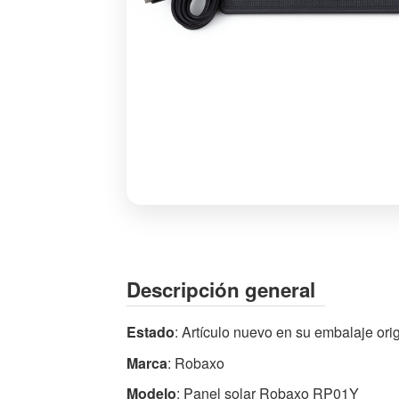
Panel
Solar
Robaxo
RP01Y
Descripción general
para
Cámara
Estado
: Artículo nuevo en su embalaje orig
de
Marca
: Robaxo
Seguridad
Exterior
Modelo
: Panel solar Robaxo RP01Y