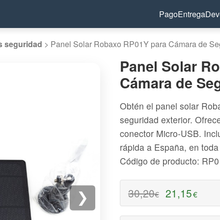
Pago
Entrega
Dev
s seguridad
>
Panel Solar Robaxo RP01Y para Cámara de Seg
Panel Solar R
Cámara de Seg
Obtén el panel solar Ro
seguridad exterior. Ofrec
conector Micro-USB. Incl
rápida a España, en toda
Código de producto: RP
30,20
21,15
€
€
❯