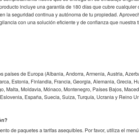
te producto incluye una garantía de 180 días que cubre cualquier 
e en la seguridad continua y autónoma de tu propiedad. Aprovech
ilancia con una solución eficiente y de confianza que nuestra t
os países de Europa (Albania, Andorra, Armenia, Austria, Azerb
ca, Estonia, Finlandia, Francia, Georgia, Alemania, Grecia, Hung
rgo, Malta, Moldavia, Mónaco, Montenegro, Países Bajos, Macedo
Eslovenia, España, Suecia, Suiza, Turquía, Ucrania y Reino Uni
ión?
to de paquetes a tarifas asequibles. Por favor, utiliza el menú 