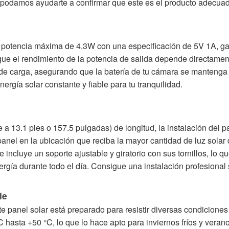
e podamos ayudarte a confirmar que este es el producto adecua
e potencia máxima de 4.3W con una especificación de 5V 1A, gar
que el rendimiento de la potencia de salida depende directament
de carga, asegurando que la batería de tu cámara se manteng
ergía solar constante y fiable para tu tranquilidad.
e a 13.1 pies o 157.5 pulgadas) de longitud, la instalación de
panel en la ubicación que reciba la mayor cantidad de luz solar 
ncluye un soporte ajustable y giratorio con sus tornillos, lo que
ergía durante todo el día. Consigue una instalación profesional
ie
ste panel solar está preparado para resistir diversas condicione
hasta +50 °C, lo que lo hace apto para inviernos fríos y veran