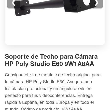
❮
❯
Soporte
de
Soporte de Techo para Cámara
Techo
HP Poly Studio E60 9W1A8AA
para
Cámara
Consigue el kit de montaje de techo original para
HP
tu cámara HP Poly Studio E60. Asegura una
Poly
instalación profesional y un ángulo de visión
Studio
perfecto para tus videoconferencias. Entrega
E60
rápida a España, en toda Europa y en todo el
9W1A8AA
mundo.
Código de producto: 9W1A8AA
-