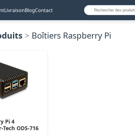
nt
Livraison
Blog
Contact
oduits
>
Boîtiers Raspberry Pi
y Pi 4
r-Tech ODS-716