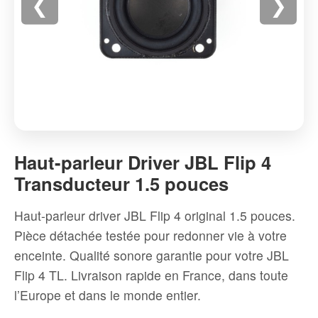
❮
❯
Haut-
parleur
Haut-parleur Driver JBL Flip 4
Driver
Transducteur 1.5 pouces
JBL
Flip
Haut-parleur driver JBL Flip 4 original 1.5 pouces.
4
Pièce détachée testée pour redonner vie à votre
Transducteur
enceinte. Qualité sonore garantie pour votre JBL
1.5
Flip 4 TL. Livraison rapide en France, dans toute
pouces
l’Europe et dans le monde entier.
-
Haute