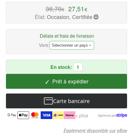
qualité
36,70
27,51
€
€
Pièces
État:
Occasion, Certifiée
?
détachées
enceintes
Délais et frais de livraison
Disponible
maintenant
Vers:
avec
une
expédition
En stock:
1
rapide
✓
dans
Prêt à expédier
le
monde
Carte bancaire
entier
+ plus
Optimisé par
Également disponible sur eBay