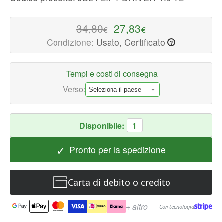
Ricambi
Altoparlanti
34,80
27,83
€
€
Disponibile
Condizione:
Usato, Certificato
?
ora
con
spedizione
Tempi e costi di consegna
veloce
Verso:
in
tutto
il
Disponibile:
1
mondo
✓
Pronto per la spedizione
Carta di debito o credito
+ altro
Con tecnologia