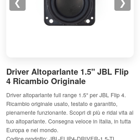
❮
❯
Driver
Altoparlante
Driver Altoparlante 1.5" JBL Flip
1.5"
4 Ricambio Originale
JBL
Flip
Driver altoparlante full range 1.5" per JBL Flip 4.
4
Ricambio originale usato, testato e garantito,
Ricambio
pienamente funzionante. Scopri di più e ridai vita al
Originale
tuo altoparlante. Consegna veloce in Italia, in tutta
-
Europa e nel mondo.
Alta
Codice prodotto: JBL-FLIP4-DRIVER-1.5-TL
qualità