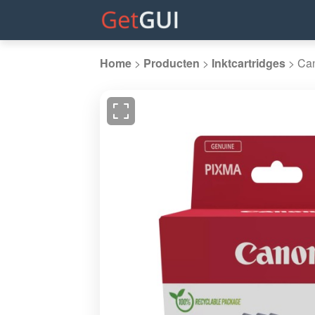
Home
>
Producten
>
Inktcartridges
>
Can