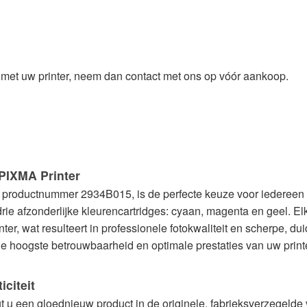
it met uw printer, neem dan contact met ons op vóór aankoop.
PIXMA Printer
t productnummer 2934B015, is de perfecte keuze voor iedereen 
rie afzonderlijke kleurencartridges: cyaan, magenta en geel. E
, wat resulteert in professionele fotokwaliteit en scherpe, dui
de hoogste betrouwbaarheid en optimale prestaties van uw printe
citeit
t u een gloednieuw product in de originele, fabrieksverzegelde 