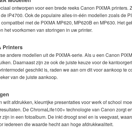
eciaal ontworpen voor een brede reeks Canon PIXMA printers. Z
 de iP4700. Ook de populaire alles-in-één modellen zoals 
 ze compatibel met de PIXMA MP620, MP620B en MP630. Het gebru
en het voorkomen van storingen in uw printer.
 Printers
diverse andere modellen uit de PIXMA-serie. Als u een Canon P
ruiken. Daarnaast zijn ze ook de juiste keuze voor de kantoo
rintermodel geschikt is, raden we aan om dit voor aankoop te co
zeker van de juiste aankoop.
ngen
 wilt afdrukken, kleurrijke presentaties voor werk of school moe
de resultaten. De ChromaLife100+ technologie van Canon zorgt ervo
 zijn in een fotoalbum. De inkt droogt snel en is veegvast, waa
oor iedereen die waarde hecht aan hoge afdrukkwaliteit.