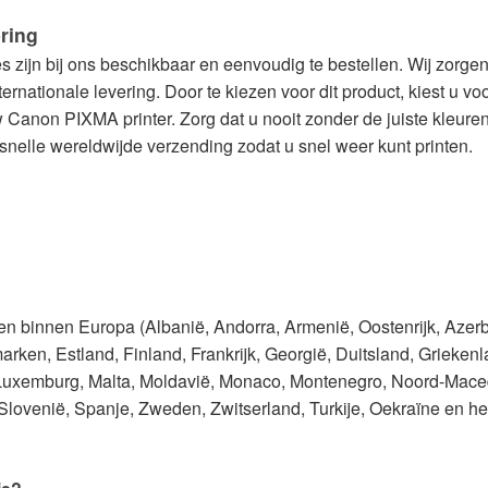
ring
s zijn bij ons beschikbaar en eenvoudig te bestellen. Wij zorg
ernationale levering. Door te kiezen voor dit product, kiest u 
w Canon PIXMA printer. Zorg dat u nooit zonder de juiste kleure
 snelle wereldwijde verzending zodat u snel weer kunt printen.
den binnen Europa (Albanië, Andorra, Armenië, Oostenrijk, Azer
rken, Estland, Finland, Frankrijk, Georgië, Duitsland, Griekenlan
, Luxemburg, Malta, Moldavië, Monaco, Montenegro, Noord-Mace
lovenië, Spanje, Zweden, Zwitserland, Turkije, Oekraïne en het