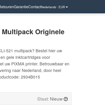
Retouren
Garantie
Contact
Nederlands
EUR
|
Multipack Originele
LI-521 multipack? Bestel hier uw
en gele inktcartridges voor
et uw PIXMA printer. Betrouwbaar en
levering naar Nederland, door heel
oductcode: 2934B015
Staat:
Nieuw
?