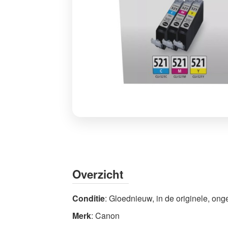
Canon
CLI-
521
Multipack
Overzicht
Originele
Inktcartridges
Conditie
: Gloednieuw, in de originele, o
-
Hoogwaardige
Merk
: Canon
kwaliteit