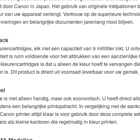
gd door Canon in Japan. Het gebruik van originele inktpatronen 
r van uw apparaat verlengt. Vertrouw op de superieure techno
nneringen en belangrijke documenten jarenlang mooi blijven.
pack
encartridges, elk met een capaciteit van 9 milliliter inkt. U o
iteit is ruim voldoende voor het afdrukken van een aanzienlijke
kleurencartridges is dat u alleen de kleur hoeft te vervangen die
 is. Dit product is direct uit voorraad leverbaar voor uw gemak.
el
is niet alleen handig, maar ook economisch. U heeft direct all
tijdens een belangrijke printopdracht. In vergelijking met de aan
anon printer altijd klaar is voor gebruik door deze complete set 
rs als kleine kantoren die regelmatig in kleur printen.
XMA Modellen