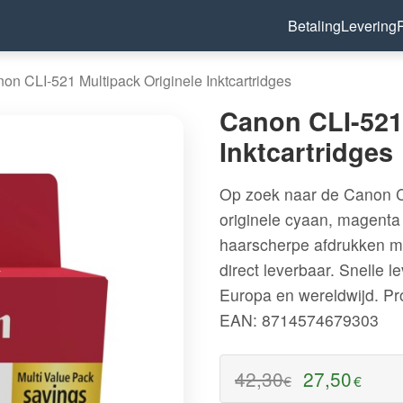
Betaling
Levering
on CLI-521 Multipack Originele Inktcartridges
Canon CLI-521 
Inktcartridges
Op zoek naar de Canon C
originele cyaan, magenta 
haarscherpe afdrukken m
direct leverbaar. Snelle 
Europa en wereldwijd.
Pr
EAN: 8714574679303
42,30
27,50
€
€