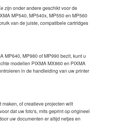
e zijn onder andere geschikt voor de
de PIXMA MP540, MP540x, MP550 en MP560
ik van de juiste, compatibele cartridges
IXMA MP640, MP980 of MP990 bezit, kunt u
rgerichte modellen PIXMA MX860 en PIXMA
ntroleren in de handleiding van uw printer
t maken, of creatieve projecten wilt
or dat uw foto's, mits geprint op origineel
rdoor uw documenten er altijd netjes en