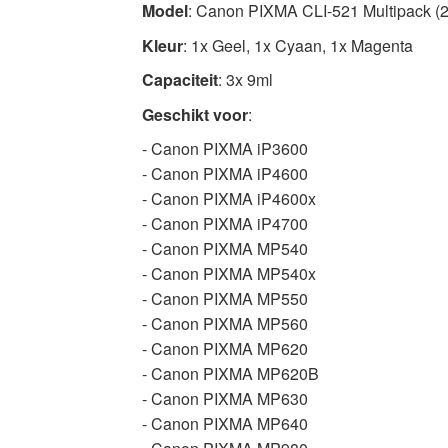
Model
: Canon PIXMA CLI-521 Multipack 
Inktcartridges
Nu
Kleur
: 1x Geel, 1x Cyaan, 1x Magenta
beschikbaar
Capaciteit
: 3x 9ml
met
Geschikt voor
:
snelle
wereldwijde
- Canon PIXMA iP3600
verzending
- Canon PIXMA iP4600
- Canon PIXMA iP4600x
- Canon PIXMA iP4700
- Canon PIXMA MP540
- Canon PIXMA MP540x
- Canon PIXMA MP550
- Canon PIXMA MP560
- Canon PIXMA MP620
- Canon PIXMA MP620B
- Canon PIXMA MP630
- Canon PIXMA MP640