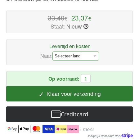
kwaliteit
Laptop
33,40
23,37
€
€
hoezen
Staat:
Nieuw
?
Nu
beschikbaar
met
Levertijd en kosten
snelle
Naar:
wereldwijde
verzending
Op voorraad:
1
✓
Klaar voor verzending
Creditcard
+ meer
Mogelijk gemaakt door