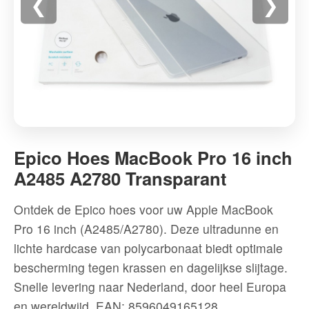
❮
❯
Epico
Hoes
Epico Hoes MacBook Pro 16 inch
MacBook
A2485 A2780 Transparant
Pro
16
Ontdek de Epico hoes voor uw Apple MacBook
inch
Pro 16 inch (A2485/A2780). Deze ultradunne en
A2485
lichte hardcase van polycarbonaat biedt optimale
A2780
bescherming tegen krassen en dagelijkse slijtage.
Transparant
Snelle levering naar Nederland, door heel Europa
-
en wereldwijd.
EAN: 8596049165128
Hoogwaardige