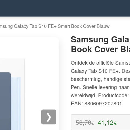
msung Galaxy Tab S10 FE+ Smart Book Cover Blauw
Samsung Gala
Book Cover B
Ontdek de officiële Sam
Galaxy Tab S10 FE+. Dez
bescherming, handige st
Pen. Snelle levering naa
wereldwijd.
Productcod
EAN: 8806097207801
❯
58,70
41,12
€
€