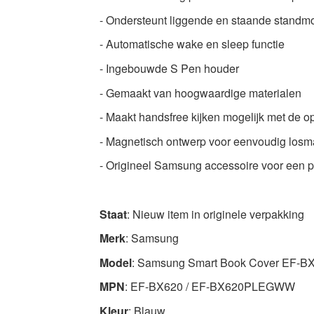
-
- Ondersteunt liggende en staande standm
Hoogwaardige
- Automatische wake en sleep functie
kwaliteit
Tablet
- Ingebouwde S Pen houder
hoezen
- Gemaakt van hoogwaardige materialen
Nu
- Maakt handsfree kijken mogelijk met de 
beschikbaar
met
- Magnetisch ontwerp voor eenvoudig losm
snelle
- Origineel Samsung accessoire voor een 
wereldwijde
verzending
Staat
: Nieuw item in originele verpakking
Merk
: Samsung
Model
: Samsung Smart Book Cover EF-B
MPN
: EF-BX620 / EF-BX620PLEGWW
Kleur
: Blauw