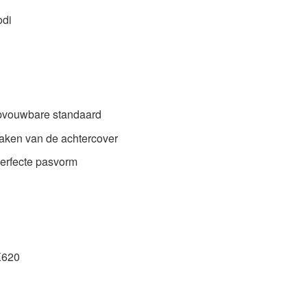
odi
opvouwbare standaard
aken van de achtercover
perfecte pasvorm
X620