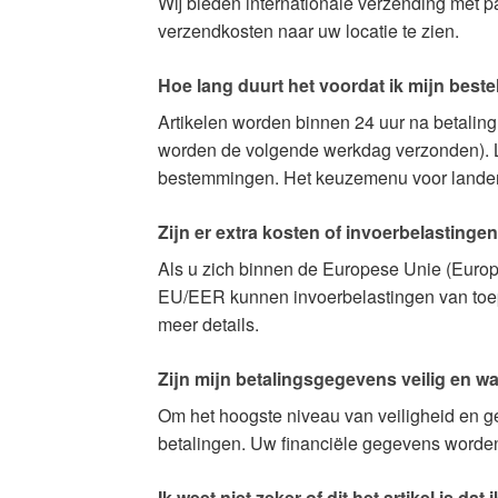
Wij bieden internationale verzending met 
verzendkosten naar uw locatie te zien.
Hoe lang duurt het voordat ik mijn beste
Artikelen worden binnen 24 uur na betalin
worden de volgende werkdag verzonden). Le
bestemmingen. Het keuzemenu voor landen h
Zijn er extra kosten of invoerbelastingen
Als u zich binnen de Europese Unie (Europe
EU/EER kunnen invoerbelastingen van toepa
meer details.
Zijn mijn betalingsgegevens veilig en w
Om het hoogste niveau van veiligheid en g
betalingen. Uw financiële gegevens worden
Ik weet niet zeker of dit het artikel is dat