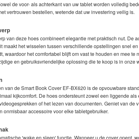
. Zowel de voor- als achterkant van uw tablet worden volledig be
 vertrouwen bestellen, wetende dat uw investering veilig is.
werp
p van deze hoes combineert elegantie met praktisch nut. De a
 maakt het wisselen tussen verschillende opstellingen snel en m
rdt, waardoor het comfortabel blijft om vast te houden en mee 
ijdige en gebruiksvriendelijke oplossing die te koop is in onze 
n
 van de Smart Book Cover EF-BX620 is de opvouwbare standaa
imaal kijkcomfort. De hoes ondersteunt zowel een liggende als
n videogesprekken of het lezen van documenten. Geniet van de v
en onmisbaar accessoire voor elke tabletgebruiker.
emak
matische 'wake en sleep' functie. Wanneer u de cover opent, wo