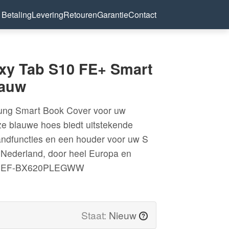
Betaling
Levering
Retouren
Garantie
Contact
xy Tab S10 FE+ Smart
lauw
sung Smart Book Cover voor uw
e blauwe hoes biedt uitstekende
andfuncties en een houder voor uw S
r Nederland, door heel Europa en
e: EF-BX620PLEGWW
Staat:
Nieuw
?