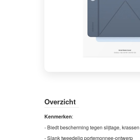
Samsung
Galaxy
Tab
S10
Overzicht
FE+
Smart
Kenmerken
:
Book
- Biedt bescherming tegen slijtage, krassen
Cover
Blauw
- Slank tweedelig portemonnee-ontwerp