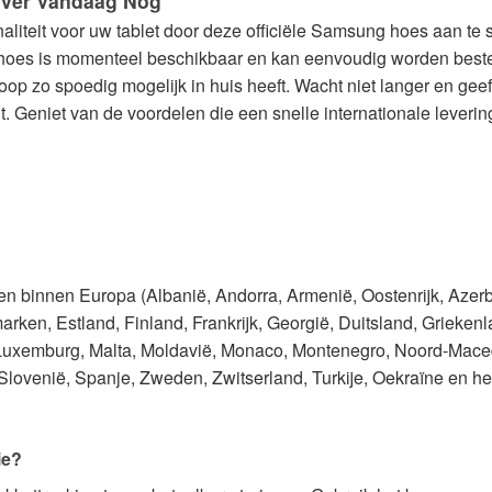
ver Vandaag Nog
liteit voor uw tablet door deze officiële Samsung hoes aan te 
e hoes is momenteel beschikbaar en kan eenvoudig worden beste
koop zo spoedig mogelijk in huis heeft. Wacht niet langer en 
 Geniet van de voordelen die een snelle internationale leverin
den binnen Europa (Albanië, Andorra, Armenië, Oostenrijk, Azer
rken, Estland, Finland, Frankrijk, Georgië, Duitsland, Griekenlan
, Luxemburg, Malta, Moldavië, Monaco, Montenegro, Noord-Mace
lovenië, Spanje, Zweden, Zwitserland, Turkije, Oekraïne en het
ie?