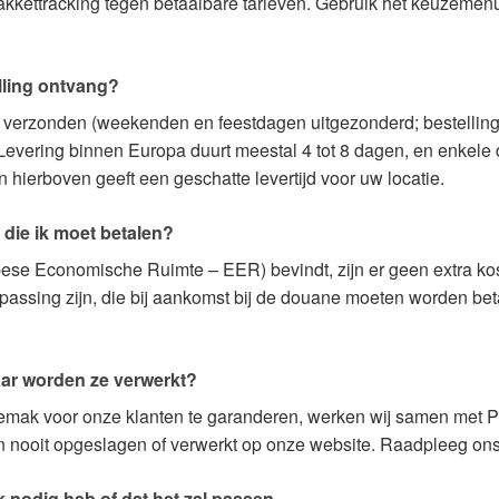
pakkettracking tegen betaalbare tarieven. Gebruik het keuzeme
lling ontvang?
g verzonden (weekenden en feestdagen uitgezonderd; bestellin
vering binnen Europa duurt meestal 4 tot 8 dagen, en enkele 
ierboven geeft een geschatte levertijd voor uw locatie.
 die ik moet betalen?
se Economische Ruimte – EER) bevindt, zijn er geen extra kost
ssing zijn, die bij aankomst bij de douane moeten worden bet
aar worden ze verwerkt?
emak voor onze klanten te garanderen, werken wij samen met P
 nooit opgeslagen of verwerkt op onze website. Raadpleeg ons 
 ik nodig heb of dat het zal passen.