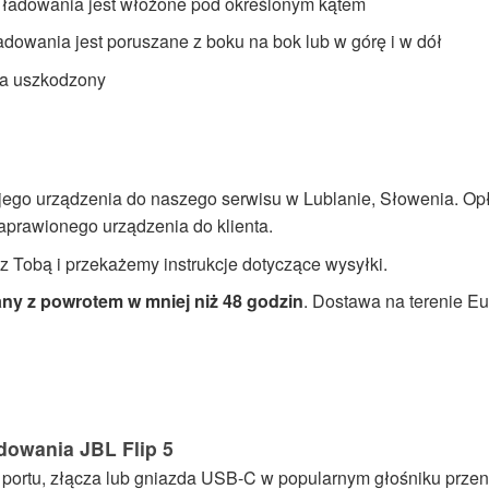
ze ładowania jest włożone pod określonym kątem
ładowania jest poruszane z boku na bok lub w górę i w dół
na uszkodzony
jego urządzenia do naszego serwisu w Lublanie, Słowenia. Opł
aprawionego urządzenia do klienta.
z Tobą i przekażemy instrukcje dotyczące wysyłki.
any z powrotem w mniej niż 48 godzin
. Dostawa na terenie Eu
dowania JBL Flip 5
portu, złącza lub gniazda USB-C w popularnym głośniku przeno