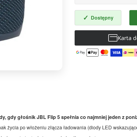
✓
Dostępny
Karta 
dy, gdy głośnik JBL Flip 5 spełnia co najmniej jeden z po
znak życia po włożeniu złącza ładowania (diody LED wskazując