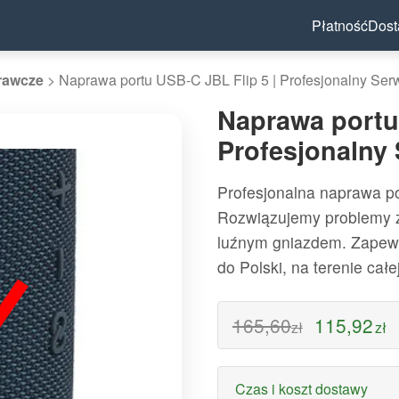
Płatność
Dos
rawcze
>
Naprawa portu USB-C JBL Flip 5 | Profesjonalny Ser
Naprawa portu
Profesjonalny
Profesjonalna naprawa po
Rozwiązujemy problemy 
luźnym gniazdem. Zapewn
do Polski, na terenie cał
165,60
115,92
zł
zł
Czas i koszt dostawy