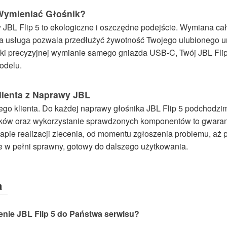
Wymieniać Głośnik?
BL Flip 5 to ekologiczne i oszczędne podejście. Wymiana cał
sza usługa pozwala przedłużyć żywotność Twojego ulubionego ur
ięki precyzyjnej wymianie samego gniazda USB-C, Twój JBL Flip 
odelu.
lienta z Naprawy JBL
ego klienta. Do każdej naprawy głośnika JBL Flip 5 podchodz
ików oraz wykorzystanie sprawdzonych komponentów to gwaran
pie realizacji zlecenia, od momentu zgłoszenia problemu, aż
ie w pełni sprawny, gotowy do dalszego użytkowania.
a
enie JBL Flip 5 do Państwa serwisu?