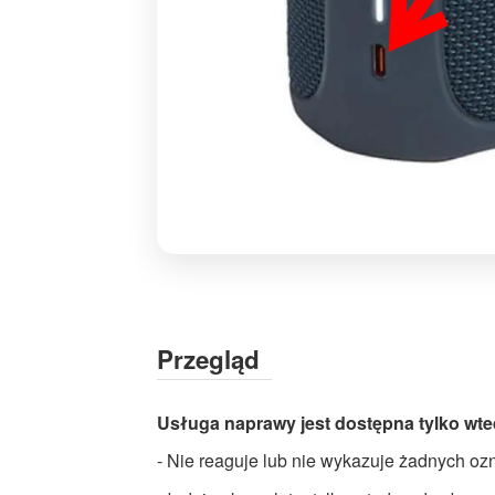
Naprawa
portu
USB-
C
Przegląd
JBL
Flip
Usługa naprawy jest dostępna tylko wte
5
|
- Nie reaguje lub nie wykazuje żadnych o
Profesjonalny