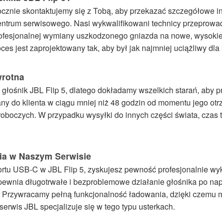
ocznie skontaktujemy się z Tobą, aby przekazać szczegółowe in
entrum serwisowego. Nasi wykwalifikowani technicy przeprowa
ofesjonalnej wymiany uszkodzonego gniazda na nowe, wysokie
s jest zaprojektowany tak, aby był jak najmniej uciążliwy dla 
wrotna
głośnik JBL Flip 5, dlatego dokładamy wszelkich starań, aby p
any do klienta w ciągu mniej niż 48 godzin od momentu jego ot
 roboczych. W przypadku wysyłki do innych części świata, czas
ia w Naszym Serwisie
ortu USB-C w JBL Flip 5, zyskujesz pewność profesjonalnie w
apewnia długotrwałe i bezproblemowe działanie głośnika po na
. Przywracamy pełną funkcjonalność ładowania, dzięki czemu 
serwis JBL specjalizuje się w tego typu usterkach.