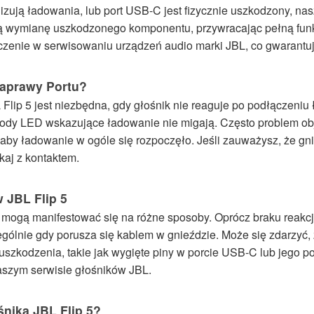
lizują ładowania, lub port USB-C jest fizycznie uszkodzony, na
ą wymianę uszkodzonego komponentu, przywracając pełną funk
czenie w serwisowaniu urządzeń audio marki JBL, co gwarantu
Naprawy Portu?
lip 5 jest niezbędna, gdy głośnik nie reaguje po podłączeniu
diody LED wskazujące ładowanie nie migają. Często problem ob
aby ładowanie w ogóle się rozpoczęło. Jeśli zauważysz, że gnia
kaj z kontaktem.
 JBL Flip 5
 mogą manifestować się na różne sposoby. Oprócz braku reakcj
lnie gdy porusza się kablem w gnieździe. Może się zdarzyć, że
 uszkodzenia, takie jak wygięte piny w porcie USB-C lub jego
aszym serwisie głośników JBL.
nika JBL Flip 5?