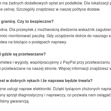
 nie ma żadnych dodatkowych opłat ani podatków. Dla lokaliza
ie celnej. Szczegóły znajdziesz w naszej polityce dostaw.
 granicę. Czy to bezpieczne?
dna. Dla przesyłek z możliwością śledzenia wskaźnik zagubie
li móc monitorować paczkę. Gdy urządzenie dotrze do naszego 
stwa na bieżąco o postępach naprawy.
i gdzie są przetwarzane?
ństwa i wygody, współpracujemy z PayPal przy przetwarzaniu 
rzetwarzane na naszej stronie. Więcej informacji znajdziesz w
est w dobrych rękach i że naprawa będzie trwała?
ne usługi napraw elektroniki. Dzięki tysiącom złożonych napr
ny sprzęt diagnostyczny i naprawczy, co pozwala nam osiąga
liśmy gwarancją.