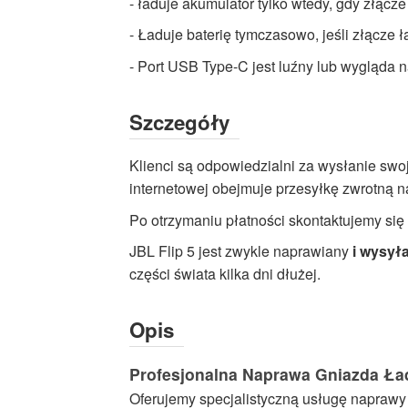
- ładuje akumulator tylko wtedy, gdy złąc
Serwis
- Ładuje baterię tymczasowo, jeśli złącze 
-
Wysokiej
- Port USB Type-C jest luźny lub wygląda 
jakości
Usługi
Szczegóły
naprawcze
Dostępne
Klienci są odpowiedzialni za wysłanie swo
teraz
internetowej obejmuje przesyłkę zwrotną n
z
Po otrzymaniu płatności skontaktujemy się 
szybką
wysyłką
JBL Flip 5 jest zwykle naprawiany
i wysył
na
części świata kilka dni dłużej.
cały
świat
Opis
Profesjonalna Naprawa Gniazda Ła
Oferujemy specjalistyczną usługę naprawy 