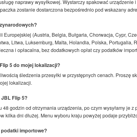
 usługę naprawy wysyłkowej. Wystarczy spakować urządzenie i
 paczka zostanie dostarczona bezpośrednio pod wskazany adre
ędzynarodowych?
 Europejskiej (Austria, Belgia, Bułgaria, Chorwacja, Cypr, Czec
otwa, Litwa, Luksemburg, Malta, Holandia, Polska, Portugalia,
ieczna i opłacalna, bez dodatkowych opłat czy podatków impor
ip 5 do mojej lokalizacji?
wością śledzenia przesyłki w przystępnych cenach. Proszę sk
ej lokalizacji.
 JBL Flip 5?
 48 godzin od otrzymania urządzenia, po czym wysyłamy je z 
ów kilka dni dłużej. Menu wyboru kraju powyżej podaje przybliżo
 podatki importowe?