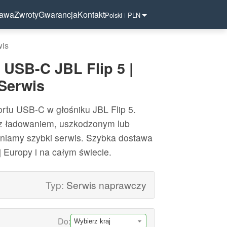
tawa
Zwroty
Gwarancja
Kontakt
Polski
PLN
|
wis
 USB-C JBL Flip 5 |
 Serwis
rtu USB-C w głośniku JBL Flip 5.
z ładowaniem, uszkodzonym lub
iamy szybki serwis. Szybka dostawa
ej Europy i na całym świecie.
Typ:
Serwis naprawczy
Do: