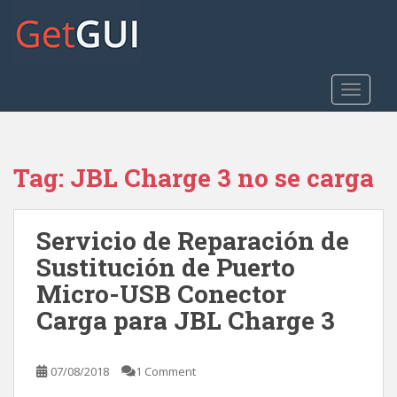
S
k
i
p
t
TOGGLE
o
m
a
Tag:
JBL Charge 3 no se carga
i
n
c
Servicio de Reparación de
o
n
Sustitución de Puerto
t
Micro-USB Conector
e
Carga para JBL Charge 3
n
t
07/08/2018
1 Comment