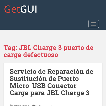
S
k
i
p
t
TOGGLE
o
m
a
Tag:
JBL Charge 3 puerto de
i
n
carga defectuoso
c
o
n
Servicio de Reparación de
t
Sustitución de Puerto
e
Micro-USB Conector
n
t
Carga para JBL Charge 3