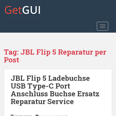
S
k
i
p
t
TOGGLE
o
m
a
Tag:
JBL Flip 5 Reparatur per
i
n
Post
c
o
n
JBL Flip 5 Ladebuchse
t
USB Type-C Port
e
Anschluss Buchse Ersatz
n
t
Reparatur Service