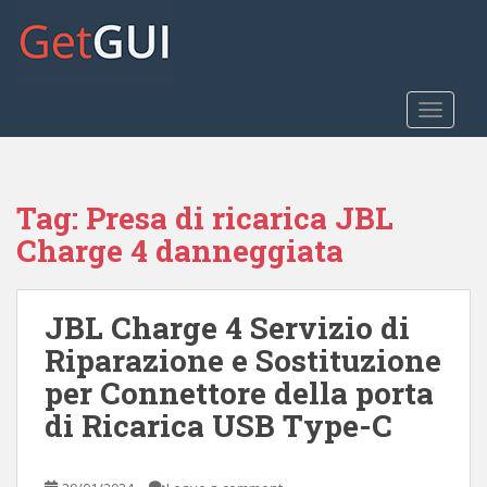
S
k
i
p
t
TOGGLE
o
m
a
Tag:
Presa di ricarica JBL
i
n
Charge 4 danneggiata
c
o
n
JBL Charge 4 Servizio di
t
Riparazione e Sostituzione
e
per Connettore della porta
n
t
di Ricarica USB Type-C