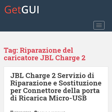
S
k
i
p
t
TOGGLE
o
m
a
Tag:
Riparazione del
i
n
caricatore JBL Charge 2
c
o
n
JBL Charge 2 Servizio di
t
Riparazione e Sostituzione
e
per Connettore della porta
n
t
di Ricarica Micro-USB