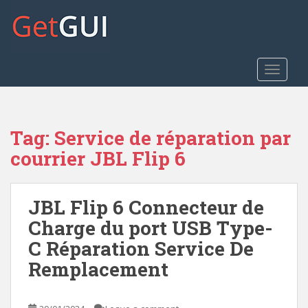
S
k
i
p
t
TOGGLE
o
m
a
Tag:
Service de réparation par
i
n
courrier JBL Flip 6
c
o
n
JBL Flip 6 Connecteur de
t
Charge du port USB Type-
e
C Réparation Service De
n
t
Remplacement