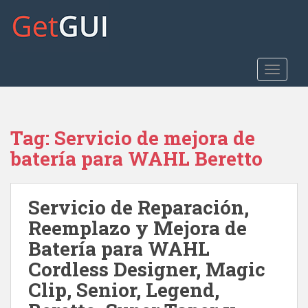
S
k
i
p
t
TOGGLE
o
m
a
Tag:
Servicio de mejora de
i
n
batería para WAHL Beretto
c
o
n
Servicio de Reparación,
t
Reemplazo y Mejora de
e
Batería para WAHL
n
t
Cordless Designer, Magic
Clip, Senior, Legend,