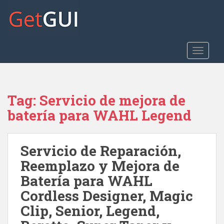
S
k
i
p
t
TOGGLE
o
m
a
Tag:
Servicio de mejora de
i
n
batería para WAHL Legend
c
o
n
Servicio de Reparación,
t
Reemplazo y Mejora de
e
Batería para WAHL
n
t
Cordless Designer, Magic
Clip, Senior, Legend,