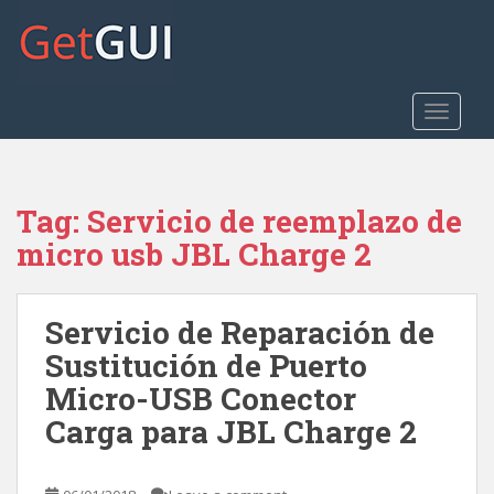
S
k
i
p
t
TOGGLE
o
m
a
Tag:
Servicio de reemplazo de
i
n
micro usb JBL Charge 2
c
o
n
Servicio de Reparación de
t
Sustitución de Puerto
e
Micro-USB Conector
n
t
Carga para JBL Charge 2