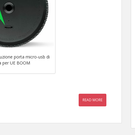
ituzione porta micro-usb di
ica per UE BOOM
READ MORE