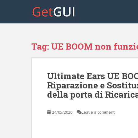
S
k
i
p
t
o
Tag:
UE BOOM non funzi
m
a
i
n
Ultimate Ears UE BOO
c
o
Riparazione e Sostit
n
della porta di Ricari
t
e
n
24/05/2020
Leave a comment
t