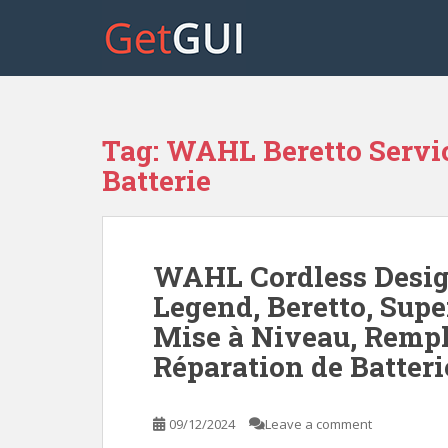
S
k
i
p
t
o
Tag:
WAHL Beretto Servi
m
a
Batterie
i
n
c
o
WAHL Cordless Design
n
Legend, Beretto, Super
t
Mise à Niveau, Rempl
e
n
Réparation de Batteri
t
09/12/2024
Leave a comment