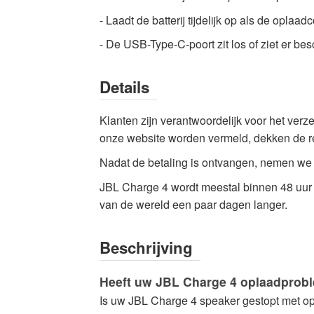
service
- Laadt de batterij tijdelijk op als de opl
-
- De USB-Type-C-poort zit los of ziet er bes
Hoogwaardige
kwaliteit
Elektronica
Details
Reparaties
Nu
Klanten zijn verantwoordelijk voor het ver
beschikbaar
onze website worden vermeld, dekken de re
met
Nadat de betaling is ontvangen, nemen we c
snelle
JBL Charge 4 wordt meestal
binnen 48 uur
wereldwijde
van de wereld een paar dagen langer.
verzending
Beschrijving
Heeft uw JBL Charge 4 oplaadprob
Is uw JBL Charge 4 speaker gestopt met op