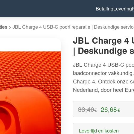
Betaling
Levering
ties
>
JBL Charge 4 USB-C poort reparatie | Deskundige servic
JBL Charge 4 
| Deskundige s
JBL Charge 4 USB-C poort
laadconnector vakkundig
Charge 4. Ontdek onze se
Nederland, door heel Eur
33,40
26,68
€
€
Levertijd en kosten