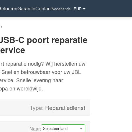
Retouren
Garantie
Contact
Nederlands
EUR
|
e
USB-C poort reparatie
ervice
 reparatie nodig? Wij herstellen uw
. Snel en betrouwbaar voor uw JBL
rvice. Snelle levering naar
opa en wereldwijd.
Type:
Reparatiedienst
Naar: