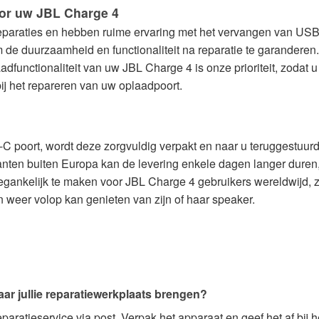
oor uw JBL Charge 4
 reparaties en hebben ruime ervaring met het vervangen van US
e duurzaamheid en functionaliteit na reparatie te garanderen
aadfunctionaliteit van uw JBL Charge 4 is onze prioriteit, zoda
bij het repareren van uw oplaadpoort.
 poort, wordt deze zorgvuldig verpakt en naar u teruggestuurd
anten buiten Europa kan de levering enkele dagen langer duren,
egankelijk te maken voor JBL Charge 4 gebruikers wereldwijd, z
 weer volop kan genieten van zijn of haar speaker.
aar jullie reparatiewerkplaats brengen?
paratieservice via post. Verpak het apparaat en geef het af bij 