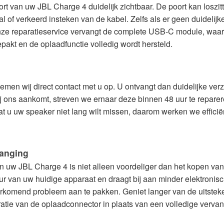
 van uw JBL Charge 4 duidelijk zichtbaar. De poort kan loszitt
 of verkeerd insteken van de kabel. Zelfs als er geen duidelijke u
nze reparatieservice vervangt de complete USB-C module, waar
akt en de oplaadfunctie volledig wordt hersteld.
men wij direct contact met u op. U ontvangt dan duidelijke ver
ij ons aankomt, streven we ernaar deze binnen 48 uur te repare
dat u uw speaker niet lang wilt missen, daarom werken we efficië
vanging
n uw JBL Charge 4 is niet alleen voordeliger dan het kopen va
 van uw huidige apparaat en draagt bij aan minder elektronisch
rkomend probleem aan te pakken. Geniet langer van de uitstek
ratie van de oplaadconnector in plaats van een volledige verva