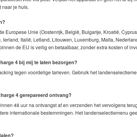
t naar je huis.
en?
 Europese Unie (Oostenrijk, België, Bulgarije, Kroatië, Cyprus
e, Ierland, Italië, Letland, Litouwen, Luxemburg, Malta, Nederla
nnen de EU is veilig en betaalbaar, zonder extra kosten of inv
arge 4 bij mij te laten bezorgen?
tracking tegen voordelige tarieven. Gebruik het landenselectie
 Charge 4 gerepareerd ontvang?
nnen 48 uur na ontvangst af en verzenden het vervolgens terug
dere internationale bestemmingen. Het landenselectiemenu geeft
talen?