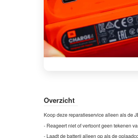
JBL
Charge
4
USB-
Overzicht
C
poort
Koop deze reparatieservice alleen als de 
reparatie
- Reageert niet of vertoont geen tekenen v
|
Deskundige
- Laadt de batterij alleen op als de oplaa