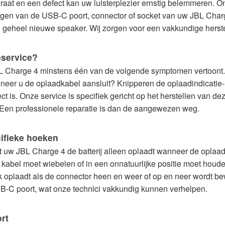
raat en een defect kan uw luisterplezier ernstig belemmeren. O
gen van de USB-C poort, connector of socket van uw JBL Charg
 geheel nieuwe speaker. Wij zorgen voor een vakkundige herste
eservice?
 Charge 4 minstens één van de volgende symptomen vertoont. R
eer u de oplaadkabel aansluit? Knipperen de oplaadindicatie-LE
t is. Onze service is specifiek gericht op het herstellen van dez
 Een professionele reparatie is dan de aangewezen weg.
ifieke hoeken
uw JBL Charge 4 de batterij alleen oplaadt wanneer de oplaad
 kabel moet wiebelen of in een onnatuurlijke positie moet houde
lijk oplaadt als de connector heen en weer of op en neer wordt b
SB-C poort, wat onze technici vakkundig kunnen verhelpen.
rt