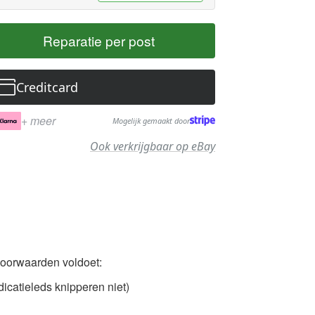
Reparatie per post
Creditcard
+ meer
Mogelijk gemaakt door
Ook verkrijgbaar op eBay
voorwaarden voldoet:
icatieleds knipperen niet)