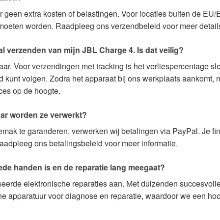
er geen extra kosten of belastingen. Voor locaties buiten de E
d moeten worden. Raadpleeg ons verzendbeleid voor meer detail
l verzenden van mijn JBL Charge 4. Is dat veilig?
ar. Voor verzendingen met tracking is het verliespercentage s
tijd kunt volgen. Zodra het apparaat bij ons werkplaats aankomt,
ces op de hoogte.
aar worden ze verwerkt?
emak te garanderen, verwerken wij betalingen via PayPal. Je f
aadpleeg ons betalingsbeleid voor meer informatie.
ede handen is en de reparatie lang meegaat?
iseerde elektronische reparaties aan. Met duizenden succesvolle
rne apparatuur voor diagnose en reparatie, waardoor we een ho