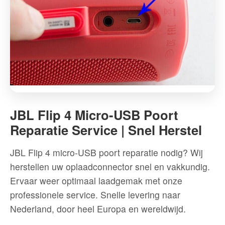
JBL
Flip
JBL Flip 4 Micro-USB Poort
4
Reparatie Service | Snel Herstel
Micro-
USB
JBL Flip 4 micro-USB poort reparatie nodig? Wij
Poort
herstellen uw oplaadconnector snel en vakkundig.
Reparatie
Ervaar weer optimaal laadgemak met onze
Service
professionele service. Snelle levering naar
|
Nederland, door heel Europa en wereldwijd.
Snel
Herstel