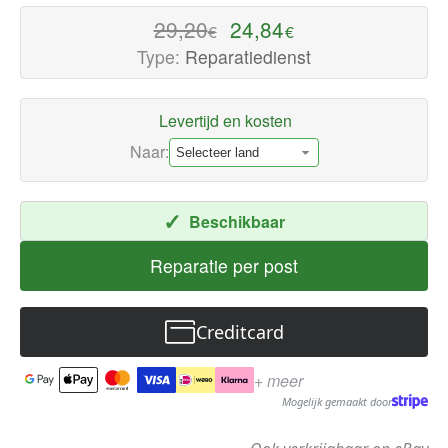
-
29,20
24,84
€
€
Hoogwaardige
Type:
Reparatiedienst
kwaliteit
Elektronica
Levertijd en kosten
Reparaties
Nu
Naar:
beschikbaar
met
✓
Beschikbaar
snelle
wereldwijde
Reparatie per post
verzending
Creditcard
+ meer
Mogelijk gemaakt door