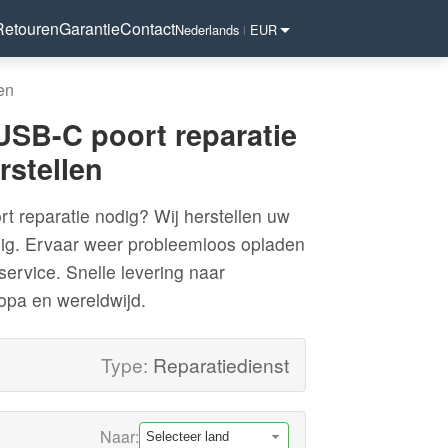
Retouren
Garantie
Contact
Nederlands
EUR
|
en
USB-C poort reparatie
rstellen
 reparatie nodig? Wij herstellen uw
ig. Ervaar weer probleemloos opladen
service. Snelle levering naar
opa en wereldwijd.
Type:
Reparatiedienst
Naar: