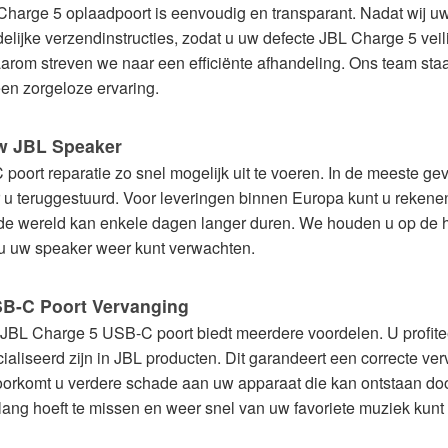
Charge 5 oplaadpoort is eenvoudig en transparant. Nadat wij 
delijke verzendinstructies, zodat u uw defecte JBL Charge 5 veil
daarom streven we naar een efficiënte afhandeling. Ons team st
een zorgeloze ervaring.
Uw JBL Speaker
poort reparatie zo snel mogelijk uit te voeren. In de meeste g
u teruggestuurd. Voor leveringen binnen Europa kunt u rekenen 
de wereld kan enkele dagen langer duren. We houden u op de h
 u uw speaker weer kunt verwachten.
B-C Poort Vervanging
 JBL Charge 5 USB-C poort biedt meerdere voordelen. U profite
ialiseerd zijn in JBL producten. Dit garandeert een correcte ve
voorkomt u verdere schade aan uw apparaat die kan ontstaan doo
 lang hoeft te missen en weer snel van uw favoriete muziek kunt