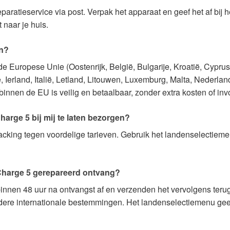
paratieservice via post. Verpak het apparaat en geef het af bij 
t naar je huis.
en?
 Europese Unie (Oostenrijk, België, Bulgarije, Kroatië, Cyprus
e, Ierland, Italië, Letland, Litouwen, Luxemburg, Malta, Nederla
nnen de EU is veilig en betaalbaar, zonder extra kosten of inv
arge 5 bij mij te laten bezorgen?
tracking tegen voordelige tarieven. Gebruik het landenselectie
 Charge 5 gerepareerd ontvang?
nnen 48 uur na ontvangst af en verzenden het vervolgens terug
dere internationale bestemmingen. Het landenselectiemenu geeft