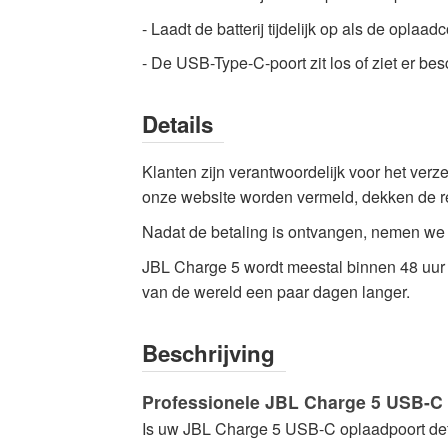
herstellen
- Laadt de batterij tijdelijk op als de opl
-
- De USB-Type-C-poort zit los of ziet er bes
Hoogwaardige
kwaliteit
Elektronica
Details
Reparaties
Nu
Klanten zijn verantwoordelijk voor het ver
beschikbaar
onze website worden vermeld, dekken de re
met
Nadat de betaling is ontvangen, nemen we c
snelle
JBL Charge 5 wordt meestal
binnen 48 uur
wereldwijde
van de wereld een paar dagen langer.
verzending
Beschrijving
Professionele JBL Charge 5 USB-C 
Is uw JBL Charge 5 USB-C oplaadpoort def