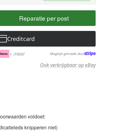
Reparatie per post
Creditcard
+ meer
Mogelijk gemaakt door
Ook verkrijgbaar op eBay
voorwaarden voldoet:
icatieleds knipperen niet)