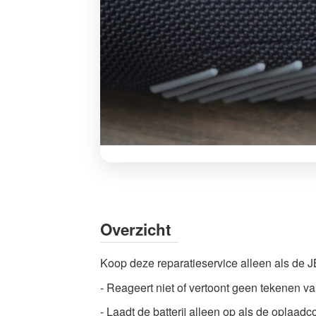
JBL
Charge
5
USB-
Overzicht
C
poort
Koop deze reparatieservice alleen als de 
reparatie
- Reageert niet of vertoont geen tekenen v
|
Connector
- Laadt de batterij alleen op als de oplaa