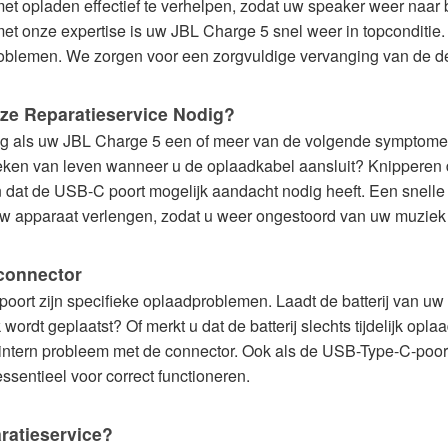
t opladen effectief te verhelpen, zodat uw speaker weer naar 
 met onze expertise is uw JBL Charge 5 snel weer in topconditie
blemen. We zorgen voor een zorgvuldige vervanging van de d
ze Reparatieservice Nodig?
ing als uw JBL Charge 5 een of meer van de volgende symptome
teken van leven wanneer u de oplaadkabel aansluit? Knipperen d
n dat de USB-C poort mogelijk aandacht nodig heeft. Een snell
 apparaat verlengen, zodat u weer ongestoord van uw muziek 
connector
oort zijn specifieke oplaadproblemen. Laadt de batterij van uw
rdt geplaatst? Of merkt u dat de batterij slechts tijdelijk opl
ntern probleem met de connector. Ook als de USB-Type-C-poort fy
ssentieel voor correct functioneren.
ratieservice?