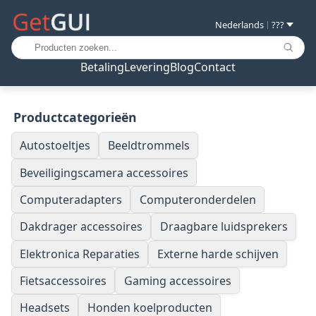
Nederlands
???
|
Betaling
Levering
Blog
Contact
Productcategorieën
Autostoeltjes
Beeldtrommels
Beveiligingscamera accessoires
Computeradapters
Computeronderdelen
Dakdrager accessoires
Draagbare luidsprekers
Elektronica Reparaties
Externe harde schijven
Fietsaccessoires
Gaming accessoires
Headsets
Honden koelproducten