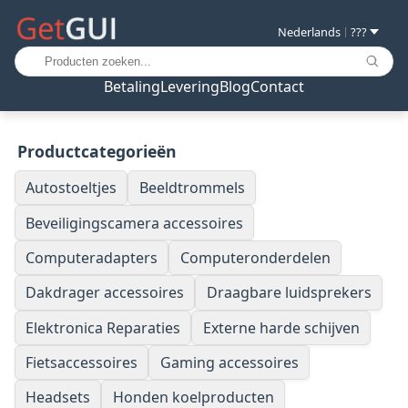
Nederlands
???
|
Betaling
Levering
Blog
Contact
Productcategorieën
Autostoeltjes
Beeldtrommels
Beveiligingscamera accessoires
Computeradapters
Computeronderdelen
Dakdrager accessoires
Draagbare luidsprekers
Elektronica Reparaties
Externe harde schijven
Fietsaccessoires
Gaming accessoires
Headsets
Honden koelproducten