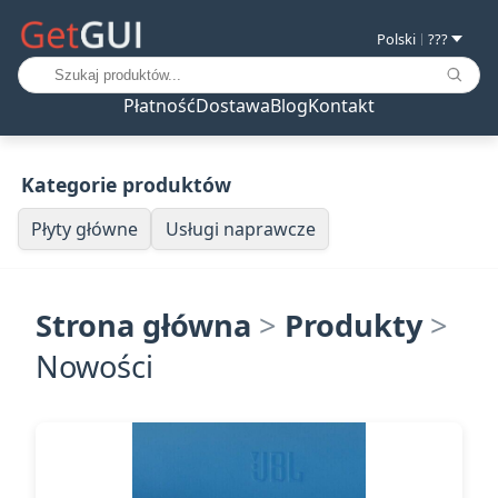
Polski
???
|
Płatność
Dostawa
Blog
Kontakt
Kategorie produktów
Płyty główne
Usługi naprawcze
Strona główna
>
Produkty
>
Nowości