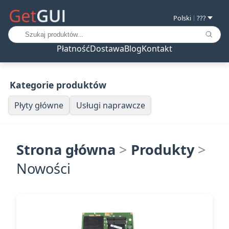
Polski
???
|
Płatność
Dostawa
Blog
Kontakt
Kategorie produktów
Płyty główne
Usługi naprawcze
Strona główna
>
Produkty
>
Nowości