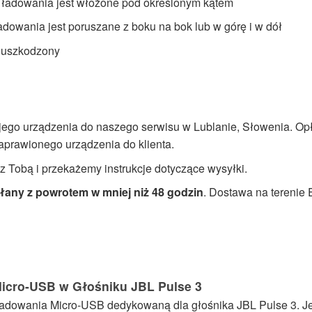
ze ładowania jest włożone pod określonym kątem
ładowania jest poruszane z boku na bok lub w górę i w dół
a uszkodzony
jego urządzenia do naszego serwisu w Lublanie, Słowenia. Opł
aprawionego urządzenia do klienta.
z Tobą i przekażemy instrukcje dotyczące wysyłki.
yłany z powrotem w mniej niż 48 godzin
. Dostawa na terenie 
Micro-USB w Głośniku JBL Pulse 3
adowania Micro-USB dedykowaną dla głośnika JBL Pulse 3. Jeż