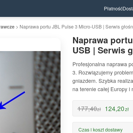
Płatność
Dos
rawcze
>
Naprawa portu JBL Pulse 3 Micro-USB | Serwis głoś
Naprawa portu
USB | Serwis 
Profesjonalna naprawa p
3. Rozwiązujemy proble
gniazdem. Szybka realiza
na terenie całej Europy i
177,40
124,20
zł
zł
Czas i koszt dostawy