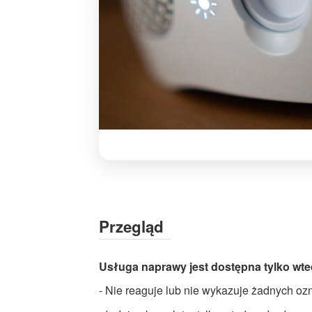
Naprawa
portu
JBL
Pulse
Przegląd
3
Micro-
Usługa naprawy jest dostępna tylko wte
USB
|
- Nie reaguje lub nie wykazuje żadnych o
Serwis