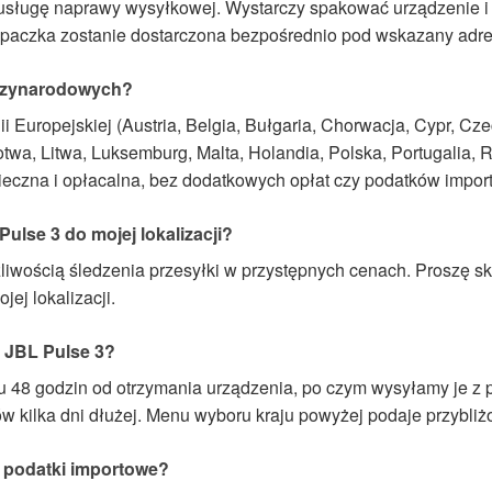
 usługę naprawy wysyłkowej. Wystarczy spakować urządzenie i
 paczka zostanie dostarczona bezpośrednio pod wskazany adre
ędzynarodowych?
 Europejskiej (Austria, Belgia, Bułgaria, Chorwacja, Cypr, Czec
otwa, Litwa, Luksemburg, Malta, Holandia, Polska, Portugalia,
ieczna i opłacalna, bez dodatkowych opłat czy podatków impor
ulse 3 do mojej lokalizacji?
wością śledzenia przesyłki w przystępnych cenach. Proszę sk
ej lokalizacji.
 JBL Pulse 3?
 48 godzin od otrzymania urządzenia, po czym wysyłamy je z 
ów kilka dni dłużej. Menu wyboru kraju powyżej podaje przybliżo
 podatki importowe?