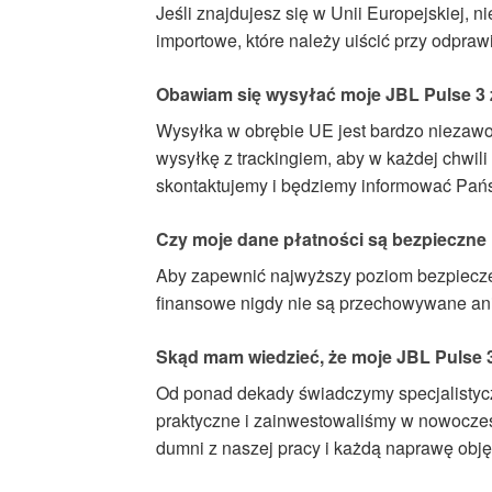
Jeśli znajdujesz się w Unii Europejskiej,
importowe, które należy uiścić przy odpraw
Obawiam się wysyłać moje JBL Pulse 3 z
Wysyłka w obrębie UE jest bardzo niezawo
wysyłkę z trackingiem, aby w każdej chwi
skontaktujemy i będziemy informować Pań
Czy moje dane płatności są bezpieczne 
Aby zapewnić najwyższy poziom bezpiecze
finansowe nigdy nie są przechowywane ani p
Skąd mam wiedzieć, że moje JBL Pulse 3
Od ponad dekady świadczymy specjalistycz
praktyczne i zainwestowaliśmy w nowoczes
dumni z naszej pracy i każdą naprawę obję