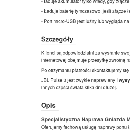
- ładuje akumulator tylko wtedy, gdy złąc
głośników
- Ładuje baterię tymczasowo, jeśli złącze 
-
Wysokiej
- Port micro-USB jest luźny lub wygląda n
jakości
Usługi
Szczegóły
naprawcze
Dostępne
Klienci są odpowiedzialni za wysłanie swo
teraz
internetowej obejmuje przesyłkę zwrotną n
z
Po otrzymaniu płatności skontaktujemy się 
szybką
wysyłką
JBL Pulse 3 jest zwykle naprawiany
i wys
na
innych części świata kilka dni dłużej.
cały
świat
Opis
Specjalistyczna Naprawa Gniazda 
Oferujemy fachową usługę naprawy portu ł