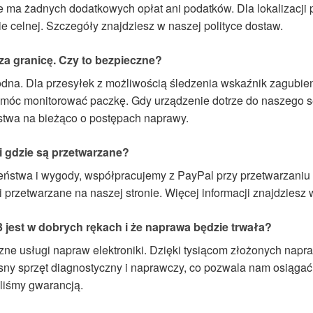
 nie ma żadnych dodatkowych opłat ani podatków. Dla lokaliza
ie celnej. Szczegóły znajdziesz w naszej polityce dostaw.
a granicę. Czy to bezpieczne?
dna. Dla przesyłek z możliwością śledzenia wskaźnik zagubie
li móc monitorować paczkę. Gdy urządzenie dotrze do naszego 
stwa na bieżąco o postępach naprawy.
i gdzie są przetwarzane?
ństwa i wygody, współpracujemy z PayPal przy przetwarzaniu 
rzetwarzane na naszej stronie. Więcej informacji znajdziesz w
 jest w dobrych rękach i że naprawa będzie trwała?
ne usługi napraw elektroniki. Dzięki tysiącom złożonych napr
ny sprzęt diagnostyczny i naprawczy, co pozwala nam osiąga
liśmy gwarancją.