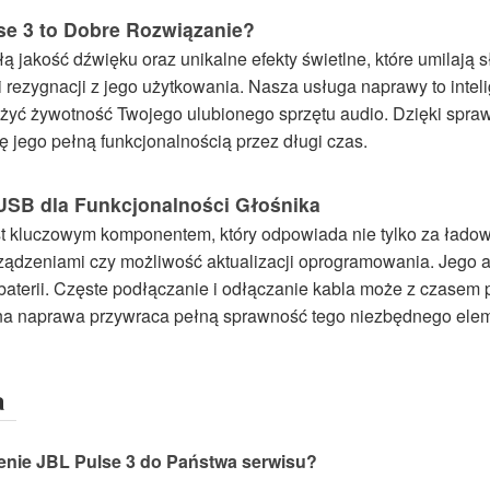
se 3 to Dobre Rozwiązanie?
ą jakość dźwięku oraz unikalne efekty świetlne, które umilają
rezygnacji z jego użytkowania. Nasza usługa naprawy to intel
użyć żywotność Twojego ulubionego sprzętu audio. Dzięki sp
ę jego pełną funkcjonalnością przez długi czas.
USB dla Funkcjonalności Głośnika
est kluczowym komponentem, który odpowiada nie tylko za ład
ządzeniami czy możliwość aktualizacji oprogramowania. Jego a
 baterii. Częste podłączanie i odłączanie kabla może z czase
jna naprawa przywraca pełną sprawność tego niezbędnego ele
a
zenie JBL Pulse 3 do Państwa serwisu?