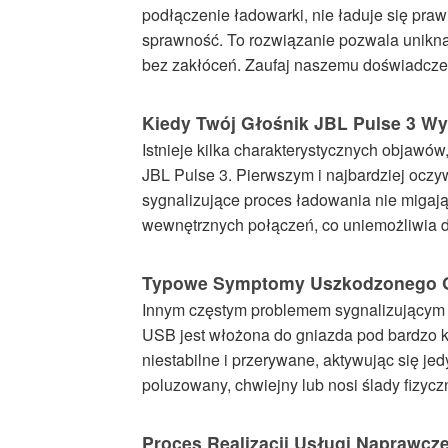
podłączenie ładowarki, nie ładuje się pra
sprawność. To rozwiązanie pozwala unikną
bez zakłóceń. Zaufaj naszemu doświadcze
Kiedy Twój Głośnik JBL Pulse 3 W
Istnieje kilka charakterystycznych objaw
JBL Pulse 3. Pierwszym i najbardziej oczy
sygnalizujące proces ładowania nie migają
wewnętrznych połączeń, co uniemożliwia d
Typowe Symptomy Uszkodzonego 
Innym częstym problemem sygnalizującym us
USB jest włożona do gniazda pod bardzo k
niestabilne i przerywane, aktywując się je
poluzowany, chwiejny lub nosi ślady fizyc
Proces Realizacji Usługi Naprawcze