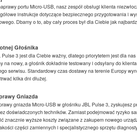
naprawy portu Micro-USB, nasz zespół obsługi klienta niezwłoc
egółowe instrukcje dotyczące bezpiecznego przygotowania i wy
ego. Dbamy o to, aby cały proces był dla Ciebie jak najbardzie
otnej Głośnika
Pulse 3 jest dla Ciebie ważny, dlatego priorytetem jest dla na
 na nowy, a głośnik dokładnie testowany i odsyłany do klienta
ego serwisu. Standardowy czas dostawy na terenie Europy wyno
rwać kilka dni dłużej.
aprawy Gniazda
prawy gniazda Micro-USB w głośniku JBL Pulse 3, zyskujesz 
przez doświadczonych techników. Zamiast podejmować ryzyko s
osić znacznie wyższe koszty związane z zakupem nowego urząd
kości części zamiennych i specjalistycznego sprzętu diagnost