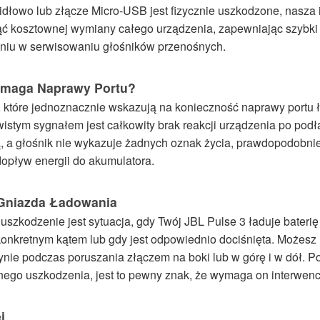
widłowo lub złącze Micro-USB jest fizycznie uszkodzone, nasza
ć kosztownej wymiany całego urządzenia, zapewniając szybki 
niu w serwisowaniu głośników przenośnych.
ymaga Naprawy Portu?
ów, które jednoznacznie wskazują na konieczność naprawy port
wistym sygnałem jest całkowity brak reakcji urządzenia po pod
, a głośnik nie wykazuje żadnych oznak życia, prawdopodobnie
opływ energii do akumulatora.
Gniazda Ładowania
zkodzenie jest sytuacja, gdy Twój JBL Pulse 3 ładuje baterię
onkretnym kątem lub gdy jest odpowiednio dociśnięta. Możesz
dynie podczas poruszania złączem na boki lub w górę i w dół. Po
znego uszkodzenia, jest to pewny znak, że wymaga on interwenc
j