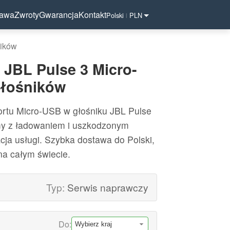
tawa
Zwroty
Gwarancja
Kontakt
Polski
PLN
|
ników
 JBL Pulse 3 Micro-
głośników
ortu Micro-USB w głośniku JBL Pulse
my z ładowaniem i uszkodzonym
cja usługi. Szybka dostawa do Polski,
 na całym świecie.
Typ:
Serwis naprawczy
Do: