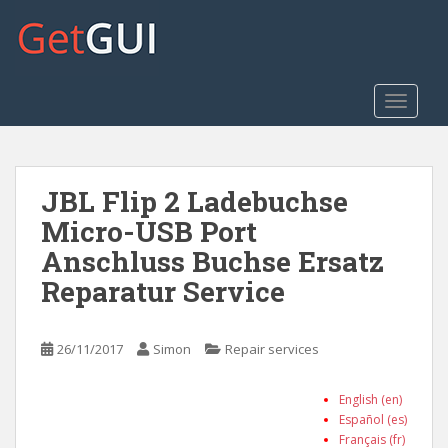
S
k
i
p
t
TOGGLE
o
m
a
JBL Flip 2 Ladebuchse
i
n
Micro-USB Port
c
Anschluss Buchse Ersatz
o
Reparatur Service
n
t
e
26/11/2017
Simon
Repair services
n
t
English (en)
Español (es)
Français (fr)