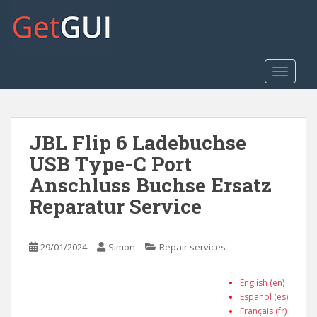
S
k
i
p
t
TOGGLE
o
m
a
JBL Flip 6 Ladebuchse
i
n
USB Type-C Port
c
Anschluss Buchse Ersatz
o
Reparatur Service
n
t
e
29/01/2024
Simon
Repair services
n
t
English (en)
Español (es)
Français (fr)