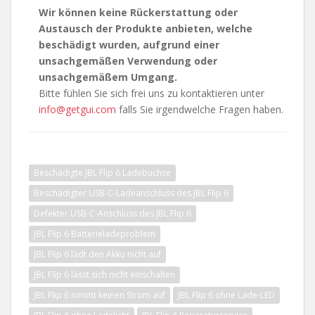
Wir können keine Rückerstattung oder
Austausch der Produkte anbieten, welche
beschädigt wurden, aufgrund einer
unsachgemäßen Verwendung oder
unsachgemäßem Umgang.
Bitte fühlen Sie sich frei uns zu kontaktieren unter
info@getgui.com
falls Sie irgendwelche Fragen haben.
Beschädigte JBL Flip 6 Ladebuchse
Beschädigter USB-C-Ladeanschluss des JBL Flip 6
Defekter USB-C-Anschluss des JBL Flip 6
JBL Flip 6 Batterieladeproblem
JBL Flip 6 lädt den Akku nicht auf
JBL Flip 6 lässt sich nicht einschalten
JBL Flip 6 nimmt keinen Strom auf
JBL Flip 6 ohne Lade-LED