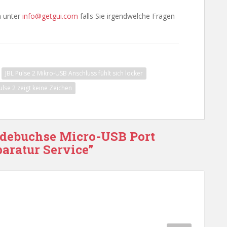
en unter
info@getgui.com
falls Sie irgendwelche Fragen
JBL Pulse 2 Mikro-USB Anschluss fühlt sich locker
ulse 2 zeigt keine Zeichen
Ladebuchse Micro-USB Port
aratur Service”