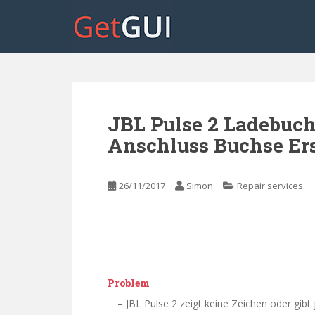
S
k
i
p
t
o
m
JBL Pulse 2 Ladebuc
a
i
Anschluss Buchse Ers
n
c
o
26/11/2017
Simon
Repair services
n
t
e
n
t
Problem
– JBL Pulse 2 zeigt keine Zeichen oder gibt