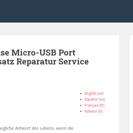
hse Micro-USB Port
atz Reparatur Service
English (en)
Español (es)
Français (fr)
Italiano (it)
 jegliche Antwort des Lebens, wenn die