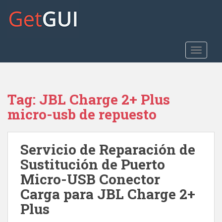
S
k
i
p
t
TOGGLE
o
m
a
Tag:
JBL Charge 2+ Plus
i
n
micro-usb de repuesto
c
o
n
Servicio de Reparación de
t
Sustitución de Puerto
e
Micro-USB Conector
n
t
Carga para JBL Charge 2+
Plus